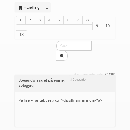
Handling
1
2
3
4
5
6
7
8
9
10
18
4 år 3 måneder siden
#44384
af
Joeagido
Joeagido svaret på emne:
setegyiq
<a href="
antabuse.xyz/
">disulfiram in india</a>