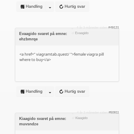
Handling
Hurtig svar
4 år 3 måneder siden
#49121
af
Evaagido
Evaagido svaret på emne:
ehzbmrqe
<a href="
viagramtab.quest/
">female viagra pill
where to buy</a>
Handling
Hurtig svar
4 år 3 måneder siden
#50811
af
Kiaagido
Kiaagido svaret på emne:
muvsndze