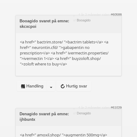
4 år 2 måneder siden
#60588
af
Booagido
Booagido svaret på emne:
skcxcpoi
<a href="
bactrim.store/
">bactrim tablets</a> <a
href="
neurontin.cfd/
">gabapentin no
prescription</a> <a href="
ivermectin.properties/
">ivermectin 1</a> <a href="
buyzoloft.shop/
">zoloft where to buy</a>
Handling
Hurtig svar
4 år 2 måneder siden
#61029
af
Denagido
Denagido svaret på emne:
ijhbuntx
<a href="
amoxil.shop/
">augmentin 500mg</a>