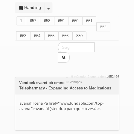
Handling
1
657
658
659
660
661
662
663
664
665
666
830
9 måneder 2 uger siden
#952494
af
Vendpek
Vendpek svaret på emne:
Telepharmacy - Expanding Access to Medications
avanafil cena <a href="
www.fundable.com/top-
avana
">avanafil (stendra) para que sirve</a>.