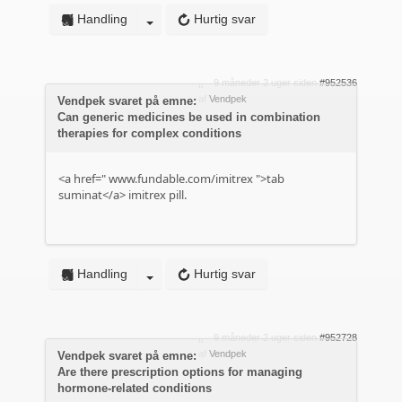
Handling
Hurtig svar
9 måneder 2 uger siden
#952536
af
Vendpek
Vendpek svaret på emne:
Can generic medicines be used in combination
therapies for complex conditions
<a href="
www.fundable.com/imitrex
">tab
suminat</a> imitrex pill.
Handling
Hurtig svar
9 måneder 2 uger siden
#952728
af
Vendpek
Vendpek svaret på emne:
Are there prescription options for managing
hormone-related conditions