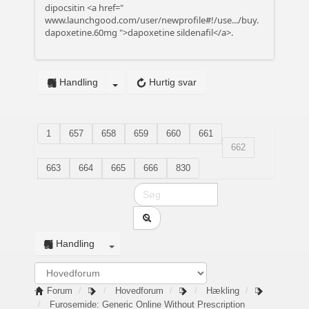
dipocsitin <a href="
www.launchgood.com/user/newprofile#!/use.../buy.
dapoxetine.60mg
">dapoxetine sildenafil</a>.
Handling
Hurtig svar
1
657
658
659
660
661
662
663
664
665
666
830
Handling
Forum
Hovedforum
Hækling
Furosemide: Generic Online Without Prescription