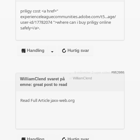
priligy cost <a href="
experienceleaguecommunities.adobe.com/t5...age/
user-id/17782074
">where can i buy priligy online
safely</a>.
Handling
Hurtig svar
9 måneder 2 uger siden
#952986
af
WilliamClend
WilliamClend svaret på
emne: great post to read
Read Full Article
jaxx-web.org
Handling
Hurtig svar