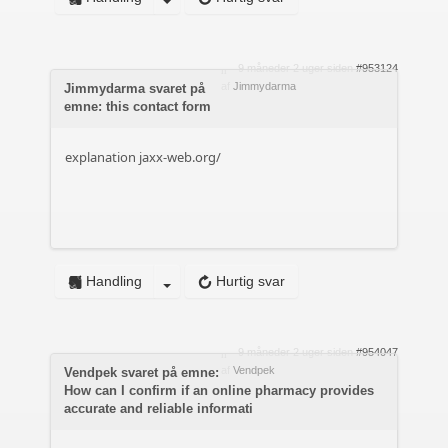
9 måneder 2 uger siden
#953124
af
Jimmydarma
Jimmydarma svaret på
emne: this contact form
explanation
jaxx-web.org/
Handling
Hurtig svar
9 måneder 2 uger siden
#954047
af
Vendpek
Vendpek svaret på emne:
How can I confirm if an online pharmacy provides
accurate and reliable informati