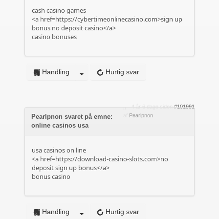
cash casino games
<a href=https://cybertimeonlinecasino.com>sign up
bonus no deposit casino</a>
casino bonuses
Handling
Hurtig svar
4 år 6 dage siden
#101991
af
Pearlpnon
Pearlpnon svaret på emne:
online casinos usa
usa casinos on line
<a href=https://download-casino-slots.com>no
deposit sign up bonus</a>
bonus casino
Handling
Hurtig svar