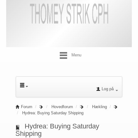
Menu
Log på
Forum
Hovedforum
Hækling
Hydrea: Buying Saturday Shipping
Hydrea: Buying Saturday
Shipping