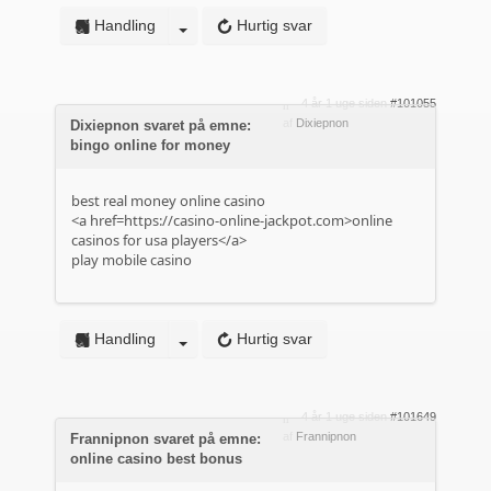
Handling
Hurtig svar
4 år 1 uge siden
#101055
af
Dixiepnon
Dixiepnon svaret på emne:
bingo online for money
best real money online casino
<a href=https://casino-online-jackpot.com>online
casinos for usa players</a>
play mobile casino
Handling
Hurtig svar
4 år 1 uge siden
#101649
af
Frannipnon
Frannipnon svaret på emne:
online casino best bonus