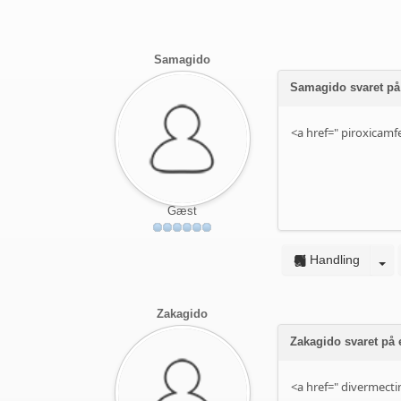
Samagido
Samagido svaret på
<a href="
piroxicamf
Gæst
Handling
Zakagido
Zakagido svaret på
<a href="
divermecti