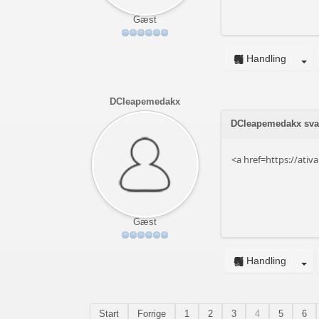
Gæst
Handling
DCleapemedakx
DCleapemedakx svar
<a href=https://ativ
Gæst
Handling
Start
Forrige
1
2
3
4
5
6