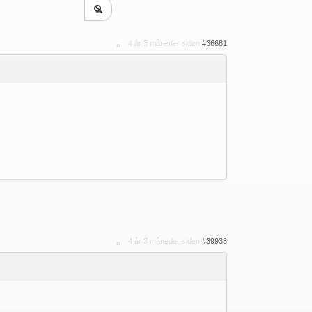
4 år 3 måneder siden
#36681
4 år 3 måneder siden
#39933