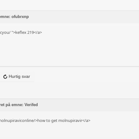
 emne: ofubrxnp
.cyou/
">keflex 219</a>
Hurtig svar
et på emne: Verifed
molnupiravir.online/>how to get molnupiravir</a>