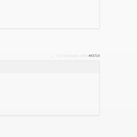
4 år 3 måneder siden
#43714