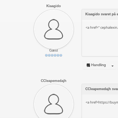
Kiaagido
Kiaagido svaret på
<a href="
cephalexin
Gæst
Handling
CCleapemedajh
CCleapemedajh svar
<a href=https://buy