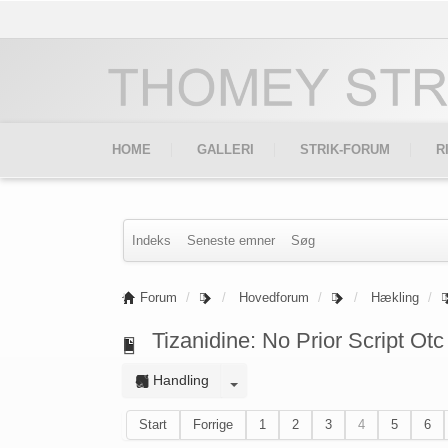
HOME
GALLERI
STRIK-FORUM
R
Indeks
Seneste emner
Søg
Forum
Hovedforum
Hækling
Tizanidine: No Prior Script Otc
Handling
Start
Forrige
1
2
3
4
5
6