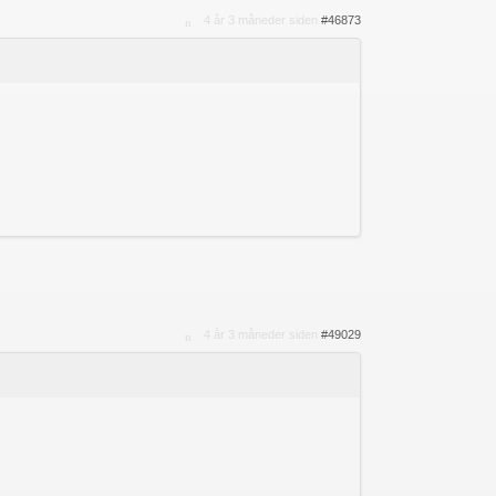
4 år 3 måneder siden
#46873
4 år 3 måneder siden
#49029