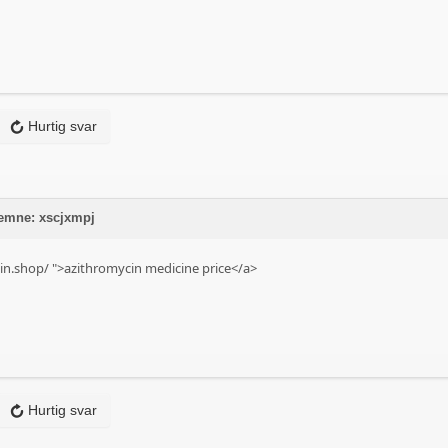
Hurtig svar
 emne: xscjxmpj
in.shop/
">azithromycin medicine price</a>
Hurtig svar