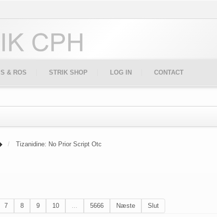
IS & ROS
STRIK SHOP
LOG IN
CONTACT
Tizanidine: No Prior Script Otc
7
8
9
10
...
5666
Næste
Slut