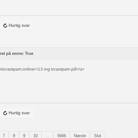
Hurtig svar
et på emne: True
anlorazepam.online/>2.5 mg lorazepam pill</a>
Hurtig svar
7
8
9
10
...
5666
Næste
Slut