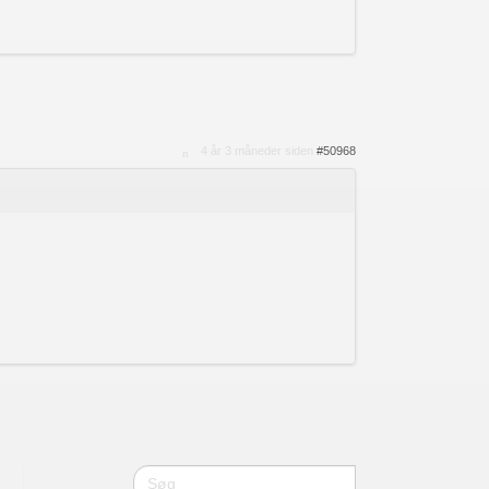
4 år 3 måneder siden
#50968