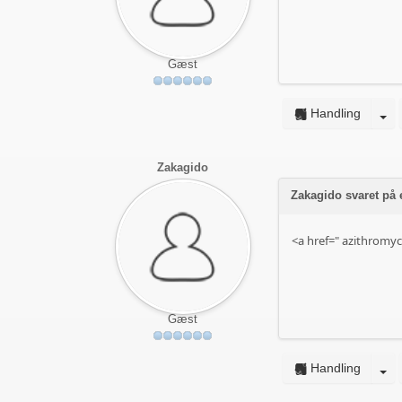
Gæst
Handling
Zakagido
Zakagido svaret på
<a href="
azithromyc
Gæst
Handling