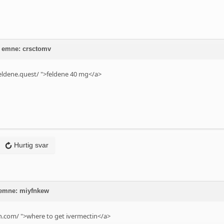
 emne: crsctomv
eldene.quest/
">feldene 40 mg</a>
Hurtig svar
 emne: miyfnkew
n.com/
">where to get ivermectin</a>