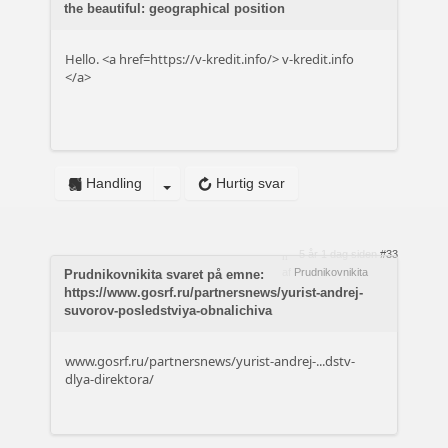
the beautiful: geographical position
Hello. <a href=https://v-kredit.info/>
v-kredit.info
</a>
Handling
Hurtig svar
5 år 1 dag siden
#33
af
Prudnikovnikita
Prudnikovnikita svaret på emne:
https://www.gosrf.ru/partnersnews/yurist-andrej-
suvorov-posledstviya-obnalichiva
www.gosrf.ru/partnersnews/yurist-andrej-...dstv-
dlya-direktora/