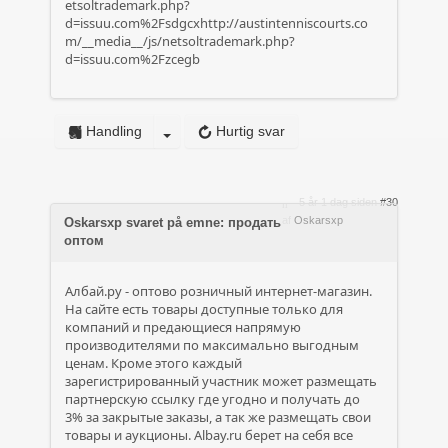
etsoltrademark.php?
d=issuu.com%2Fsdgcxhttp://austintenniscourts.co
m/__media__/js/netsoltrademark.php?
d=issuu.com%2Fzcegb
Handling
Hurtig svar
5 år 1 dag siden
#30
af
Oskarsxp
Oskarsxp svaret på emne: продать
оптом
Албай.ру - оптово розничный интернет-магазин.
На сайте есть товары доступные только для
компаний и предающиеся напрямую
производителями по максимально выгодным
ценам. Кроме этого каждый
зарегистрированный участник может размещать
партнерскую ссылку где угодно и получать до
3% за закрытые заказы, а так же размещать свои
товары и аукционы. Albay.ru берет на себя все