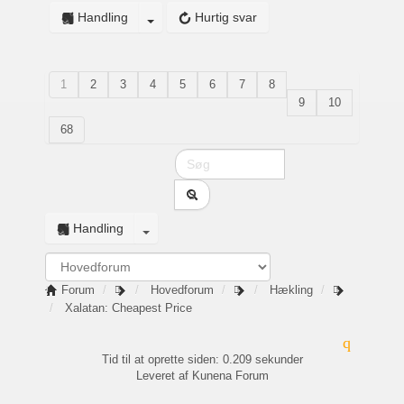
Handling
Hurtig svar
1
2
3
4
5
6
7
8
9
10
68
Handling
Forum
Hovedforum
Hækling
Xalatan: Cheapest Price
Tid til at oprette siden: 0.209 sekunder
Leveret af
Kunena Forum