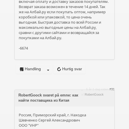
включая оплату и доставку заказов покупателям.
Возврат заказа возможен в течение 14 дней. Так
же на Албай.ру если покупать оптом, например
коробкой или упаковкой, то цена очень
выгодная. Быстрая доставка по всей России и
максимально выгодные цены на Албай.ру,
сравни с другими сайтами и возвращайся за
покупками на Албай.ру.
-6674
Handling
Hurtig svar
5 år 1 dag siden
#31
af
RobertGoock
RobertGoock svaret på emne: как
найти поставщика из Китая
Россия, Приморский край, г. Находка
Шевченко Сергей Александрович
ООО "VHP"