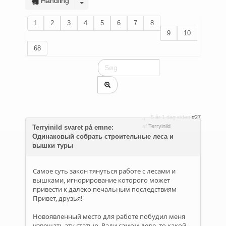
Handling
1
2
3
4
5
6
7
8
9
10
68
5 år 1 dag siden
#27
af
Terryinild
Terryinild svaret på emne:
Одинаковый собрать строительные леса и
вышки туры
Самое суть закон тянуться работе с лесами и
вышками, игнорирование которого может
привести к далеко печальным последствиям
Привет, друзья!
Новоявленный место для работе побудил меня
извещать эту статью. Ради самом деле, то какой