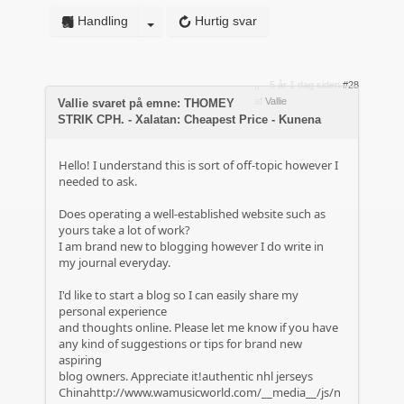
Handling
Hurtig svar
5 år 1 dag siden
#28
af
Vallie
Vallie svaret på emne: THOMEY
STRIK CPH. - Xalatan: Cheapest Price - Kunena
Hello! I understand this is sort of off-topic however I
needed to ask.
Does operating a well-established website such as
yours take a lot of work?
I am brand new to blogging however I do write in
my journal everyday.
I'd like to start a blog so I can easily share my
personal experience
and thoughts online. Please let me know if you have
any kind of suggestions or tips for brand new
aspiring
blog owners. Appreciate it!authentic nhl jerseys
Chinahttp://www.wamusicworld.com/__media__/js/n