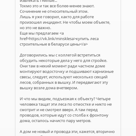
извлекать гнилые...
Токмо это и так все более-менее знают.
Сочинение не относительный этом.
Лишь я уже говорил, както для работе
произошел инцидент. Не чтобы моем объекте,
но это не важно.
Еще мы предлагаем <a
href=https://vk.link/minsklesa>купить леса
строительные в беларуси цены</a>
Договорились мы с коллегой встретиться
обсудить некоторые дела у него для стройке.
Они там в некий момент ради частном доме
монтируют водосточку и подшивают карнизные
свесы, следует, используют несколько секций
лесов, собранных в вышку. И передвигают эту
вышку возле дома вчетвером.
И что мы видим, подъезжая к объекту? Четыре
человека тащат эти леса по отмостке и никто не
смотрит и не смотрел вверх. А там перед
проводов, которые идут со столба к фронтону
дома, осталось начисто пару метров.
А дом не новый и провода эти, кажется, вторично