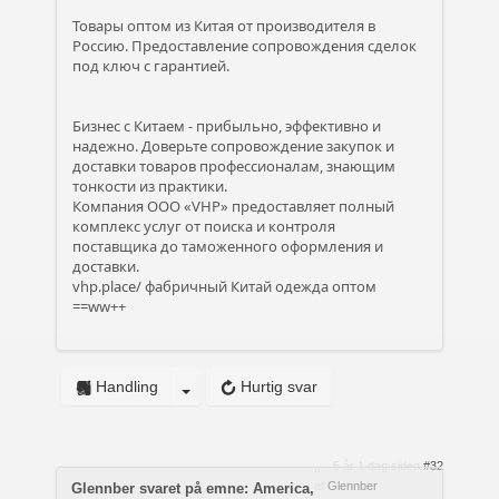
Товары оптом из Китая от производителя в
Россию. Предоставление сопровождения сделок
под ключ с гарантией.
Бизнес с Китаем - прибыльно, эффективно и
надежно. Доверьте сопровождение закупок и
доставки товаров профессионалам, знающим
тонкости из практики.
Компания ООО «VHP» предоставляет полный
комплекс услуг от поиска и контроля
поставщика до таможенного оформления и
доставки.
vhp.place/
фабричный Китай одежда оптом
==ww++
Handling
Hurtig svar
5 år 1 dag siden
#32
af
Glennber
Glennber svaret på emne: America,