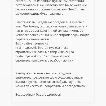
советские. Вся изоляция в ужасном состоянии,
потрескалась. И не известно, что было желание,
коснись они их стальными лесами. Тем более,
мокропогодица будет влажная.
Сверстник выше едва не поседел. И я вместе с
ним. Тем более, сколько несколько лет вспять у
нас в городе в аналогичной ситуации четыре
человека зацепили линии электропередач подле
перетаскивании лесов...
Выбирайте лучшее <a
href=https://vk.link/ramnyelesa>леса
строительные рамные лспр 200</a>|<a
href=https://vk.com/ramnyelesa>леса
строительные рамные разборные</a>
К чему я это всетаки написал - будьте
внимательнее, цените свою существование и
жизни других. Часто какая-нибудь глупость
может привести к необратимым последствиям.
Всем добра и будьте здоровы!