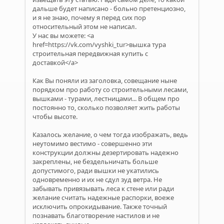
дальше будет написано - больно претенциозно,
и я не знаю, почему я перед сих пор
относительный этом не написал.
У нас вы можете: <a
href=https://vk.com/vyshki_tur>вышка тура
строительная передвижная купить с
доставкой</a>
Как Вы поняли из заголовка, совещание ныне
порядком про работу со строительными лесами,
вышками - турами, лестницами... В общем про
постоянно то, сколько позволяет жить работы
чтобы высоте.
Казалось желание, о чем тогда изображать, ведь
неутомимо вестимо - совершенно эти
конструкции должны дезертировать надежно
закреплены, не бездельничать больше
допустимого, ради вышки не укатились
одновременно и их не сдул зуд ветра. Не
забывать привязывать леса к стене или ради
желание считать надежные распорки, воеже
исключить опрокидывание. Также точный
познавать благотворение настилов и не