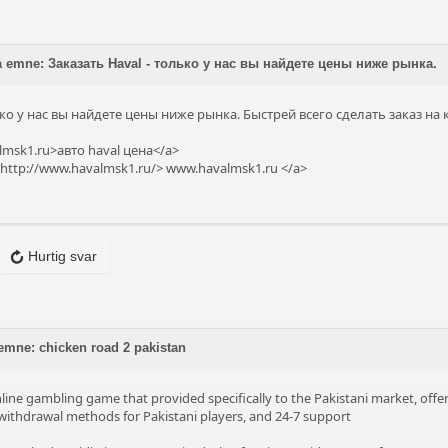
på emne: Заказать Haval - только у нас вы найдете цены ниже рынка.
ько у нас вы найдете цены ниже рынка. Быстрей всего сделать заказ на
almsk1.ru>авто haval цена</a>
f=http://www.havalmsk1.ru/>
www.havalmsk1.ru
</a>
Hurtig svar
emne: chicken road 2 pakistan
nline gambling game that provided specifically to the Pakistani market, offe
d withdrawal methods for Pakistani players, and 24-7 support