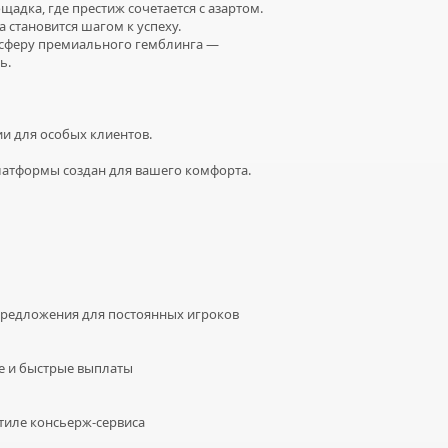
щадка, где престиж сочетается с азартом.
а становится шагом к успеху.
осферу премиального гемблинга —
ь.
и для особых клиентов.
атформы создан для вашего комфорта.
редложения для постоянных игроков
 и быстрые выплаты
стиле консьерж-сервиса