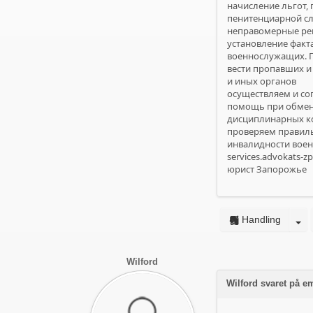
начисление льгот,
пенитенциарной сл
неправомерные ре
установление факт
военнослужащих. П
вести пропавших и
и иных органов
осуществляем и с
помощь при обмене
дисциплинарных к
проверяем правиль
инвалидности воен
services.advokats-z
юрист Запорожье
Handling
Wilford
Wilford svaret på 