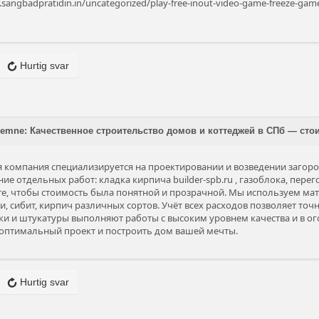
.sangbadpratidin.in/uncategorized/play-free-inout-video-game-freeze-gam
Hurtig svar
å emne: Качественное строительство домов и коттеджей в СПб — сто
 компания специализируется на проектировании и возведении загор
ие отдельных работ: кладка кирпича
builder-spb.ru
, газоблока, перег
те, чтобы стоимость была понятной и прозрачной. Мы используем ма
, сибит, кирпич различных сортов. Учёт всех расходов позволяет точн
 и штукатуры выполняют работы с высоким уровнем качества и в ог
оптимальный проект и построить дом вашей мечты.
Hurtig svar