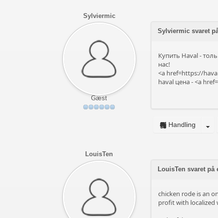
Sylviermic
Sylviermic svaret 
Купить Haval - тол
нас!
<a href=https://hav
haval цена - <a hre
Gæst
Handling
LouisTen
LouisTen svaret på 
chicken rode is an o
profit with localize