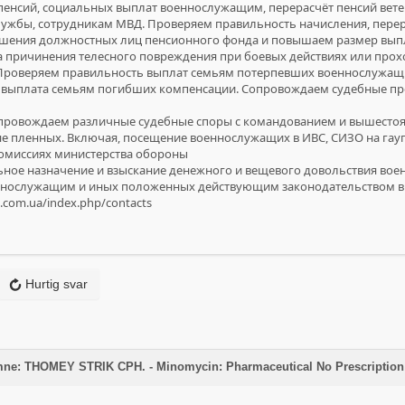
 пенсий, социальных выплат военнослужащим, перерасчёт пенсий вете
ужбы, сотрудникам МВД. Проверяем правильность начисления, перера
шения должностных лиц пенсионного фонда и повышаем размер выпл
а причинения телесного повреждения при боевых действиях или про
роверяем правильность выплат семьям потерпевших военнослужащи
 выплата семьям погибших компенсации. Сопровождаем судебные п
опровождаем различные судебные споры с командованием и вышесто
 пленных. Включая, посещение военнослужащих в ИВС, СИЗО на гаупт
омиссиях министерства обороны
ное назначение и взыскание денежного и вещевого довольствия во
нослужащим и иных положенных действующим законодательством вы
p.com.ua/index.php/contacts
Hurtig svar
emne: THOMEY STRIK CPH. - Minomycin: Pharmaceutical No Prescription A