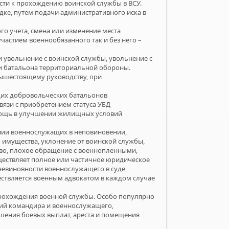
сти к прохождению воинской службы в ВСУ.
ке, путем подачи административного иска в
ого учета, смена или изменение места
частием военнообязанного так и без него –
и увольнение с воинской службы, увольнение с
ли батальона территориальной обороны.
вышестоящему руководству, при
ащих добровольческих батальонов
язи с приобретением статуса УБД
омощь в улучшении жилищных условий
нии военнослужащих в неповиновении,
го имущества, уклонение от воинской службы,
тво, плохое обращение с военнопленными,
ществляет полное или частичное юридическое
невиновности военнослужащего в суде,
ествляется военным адвокатом в каждом случае
рохождения военной службы. Особо популярно
ний командира и военнослужащего,
шения боевых выплат, ареста и помещения