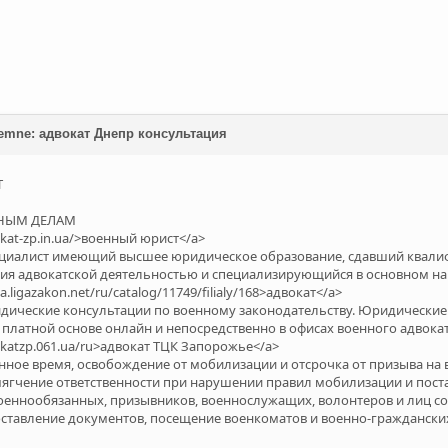
 emne: адвокат Днепр консультация
Т
ННЫМ ДЕЛАМ
okat-zp.in.ua/>военный юрист</a>
ециалист имеющий высшее юридическое образование, сдавший квали
ия адвокатской деятельностью и специализирующийся в основном на в
iga.ligazakon.net/ru/catalog/11749/filialy/168>адвокат</a>
ические консультации по военному законодательству. Юридические 
платной основе онлайн и непосредственно в офисах военного адвоката
vokatzp.061.ua/ru>адвокат ТЦК Запорожье</a>
нное время, освобождение от мобилизации и отсрочка от призыва на
ягчение ответственности при нарушении правил мобилизации и поста
военнообязанных, призывников, военнослужащих, волонтеров и лиц со
оставление документов, посещение военкоматов и военно-гражданск