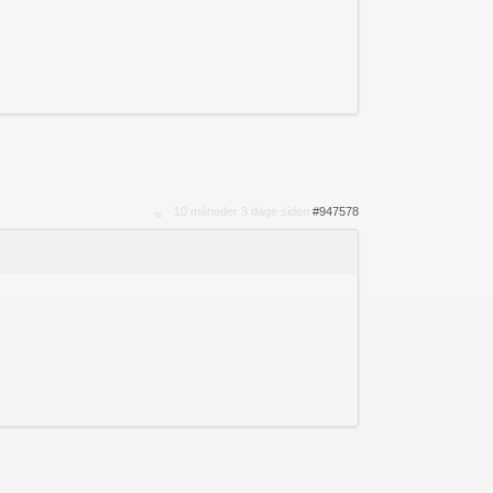
10 måneder 3 dage siden
#947578