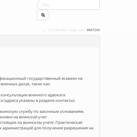
10 måneder 4 dage siden
#947243
фикационный государственный экзамен на
оенных делах, таких как:
консультации военного адвоката
 (адреса указаны в разделе контакты)
 воинскую службу по законным основаниям.
новки на воинский учет
стоящих на воинском учете. Практическая
их администраций для получения разрешения на