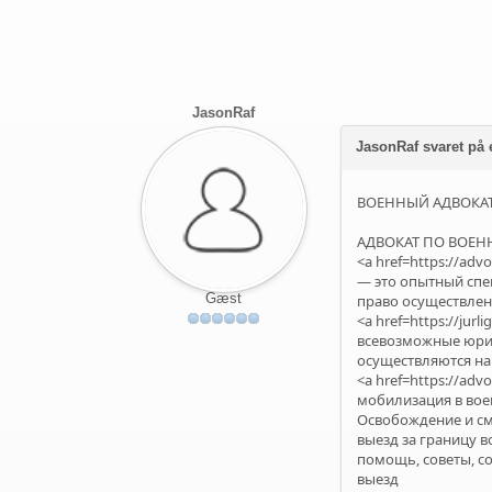
JasonRaf
JasonRaf svaret på
ВОЕННЫЙ АДВОКА
АДВОКАТ ПО ВОЕ
<a href=https://adv
— это опытный сп
Gæst
право осуществлен
<a href=https://jurl
всевозможные юрид
осуществляются на 
<a href=https://ad
мобилизация в вое
Освобождение и см
выезд за границу 
помощь, советы, с
выезд