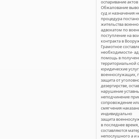
оспаривание актов
Обжалование вывод
суд и назначения 
процедура постанов
жительства военно
адвокатом по вое
поступление на во
контракта в Воору
Грамотное составл
необходимости- ад
помощь в получени
территориальной о
юридические услуг
военнослужащих, п
защита от уголов
дезертирстве, оста
нарушение уставны
неподчинение прик
сопровождение или
смягчения наказан
индивидуально
защита военнослу
в последнее время
составляются мате
непослушного а и 