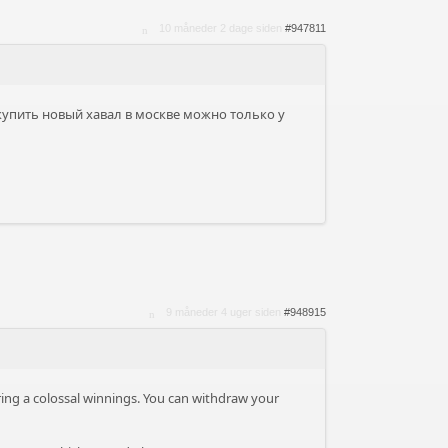
10 måneder 2 dage siden
#947811
 купить новый хавал в москве можно только у
9 måneder 4 uger siden
#948915
ring a colossal winnings. You can withdraw your