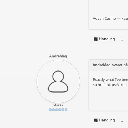
Vovan Casino — каз
Handling
AndreMag
AndreMag svaret på
Exactly what I’ve been
<a href=https://trus
Gæst
Handling