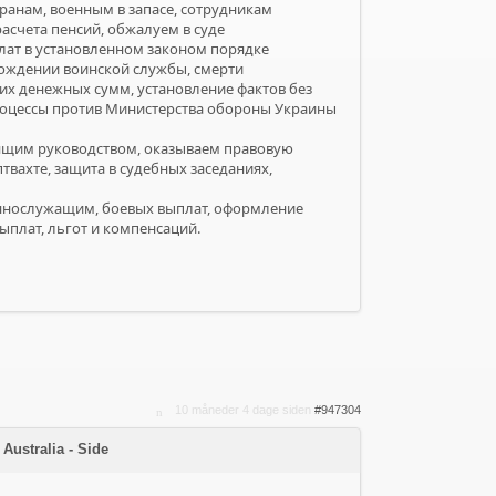
ранам, военным в запасе, сотрудникам
счета пенсий, обжалуем в суде
ат в установленном законом порядке
хождении воинской службы, смерти
х денежных сумм, установление фактов без
роцессы против Министерства обороны Украины
ящим руководством, оказываем правовую
вахте, защита в судебных заседаниях,
еннослужащим, боевых выплат, оформление
плат, льгот и компенсаций.
10 måneder 4 dage siden
#947304
ustralia - Side