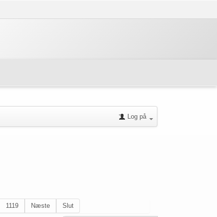
Log på
1119
Næste
Slut