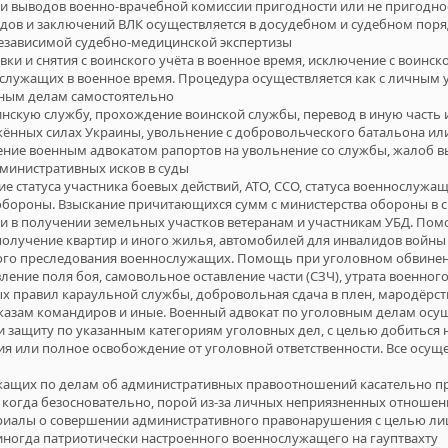
 и выводов военно-врачебной комиссии пригодности или не пригодно
ов и заключений ВЛК осуществляется в досудебном и судебном поряд
независимой судебно-медицинской экспертизы
ки и снятия с воинского учёта в военное время, исключение с воинск
служащих в военное время. Процедура осуществляется как с личным у
нным делам самостоятельно
инскую службу, прохождение воинской службы, перевод в иную часть 
жённых силах Украины, увольнение с добровольческого батальона и
ение военным адвокатом рапортов на увольнение со службы, жалоб 
министративных исков в суды
е статуса участника боевых действий, АТО, ССО, статуса военнослуж
бороны. Взыскание причитающихся сумм с министерства обороны в св
и в получении земельных участков ветеранам и участникам УБД. П
олучение квартир и иного жилья, автомобилей для инвалидов войны
ного преследования военнослужащих. Помощь при уголовном обвине
вление поля боя, самовольное оставление части (СЗЧ), утрата военно
х правил караульной службы, добровольная сдача в плен, мародёрс
азам командиров и иные. Военный адвокат по уголовным делам осу
 защиту по указанным категориям уголовных дел, с целью добиться 
ия или полное освобождение от уголовной ответственности. Все осущ
жащих по делам об административных правоотношений касательно п
, когда безосновательно, порой из-за личных неприязненных отноше
риалы о совершении административного правонарушения с целью ли
иногда патриотически настроенного военнослужащего на гауптвахту