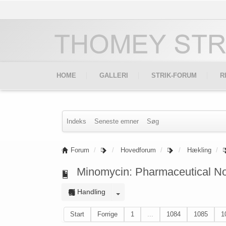
HOME
GALLERI
STRIK-FORUM
R
Indeks
Seneste emner
Søg
Forum
Hovedforum
Hækling
Minomycin: Pharmaceutical No 
Handling
Start
Forrige
1
...
1084
1085
1