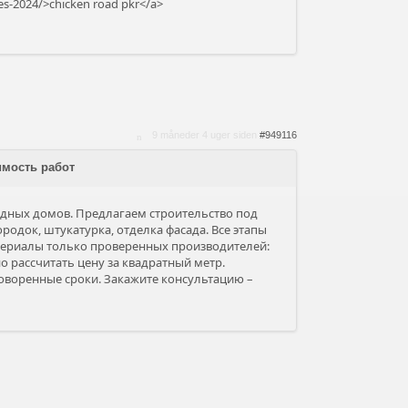
es-2024/>chicken road pkr</a>
9 måneder 4 uger siden
#949116
имость работ
одных домов. Предлагаем строительство под
ородок, штукатурка, отделка фасада. Все этапы
териалы только проверенных производителей:
о рассчитать цену за квадратный метр.
оворенные сроки. Закажите консультацию –