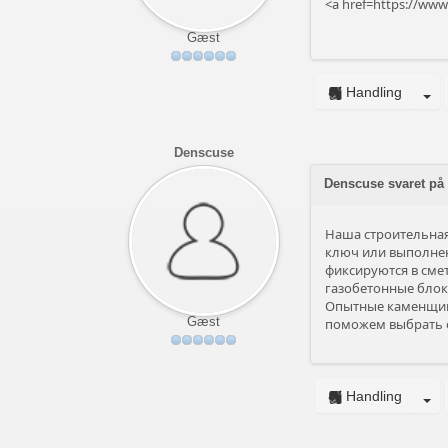
<a href=https://www
Gæst
Handling
Denscuse
Denscuse svaret p
Наша строительная
ключ или выполнен
фиксируются в сме
газобетонные блоки
Опытные каменщики
Gæst
поможем выбрать 
Handling