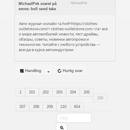
af
MichaelPek
MichaelPek svaret på
emne: boll send take
Авто журнал онлайн <a href=https://clothes-
outletstore.com/>
clothes-outletstore.com
</a> всё
о мире автомобилей: новости, тест-драйвы,
обзоры, советы, новинки автопрома и
технологии. Читайте с любого устройства —
всегда в курсе автоиндустрии.
Handling
Hurtig svar
1
201
202
203
204
205
206
207
208
209
210
654