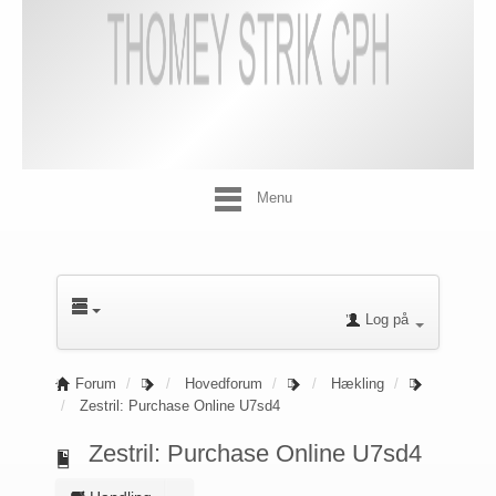
Menu
Log på
Forum
Hovedforum
Hækling
Zestril: Purchase Online U7sd4
Zestril: Purchase Online U7sd4