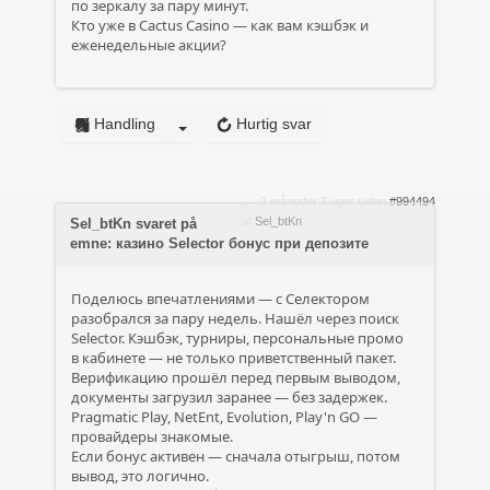
по зеркалу за пару минут.
Кто уже в Cactus Casino — как вам кэшбэк и
еженедельные акции?
Handling
Hurtig svar
3 måneder 3 uger siden
#994494
af
Sel_btKn
Sel_btKn svaret på
emne: казино Selector бонус при депозите
Поделюсь впечатлениями — с Селектором
разобрался за пару недель. Нашёл через поиск
Selector. Кэшбэк, турниры, персональные промо
в кабинете — не только приветственный пакет.
Верификацию прошёл перед первым выводом,
документы загрузил заранее — без задержек.
Pragmatic Play, NetEnt, Evolution, Play'n GO —
провайдеры знакомые.
Если бонус активен — сначала отыгрыш, потом
вывод, это логично.