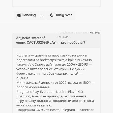
Handling
Hurtig svar
3 måneder 3 uger siden
#994491
af
Alt_heKn
Alt_heKn svaret på
emne: CACTUS2026PLAY — кто пробовал?
Коллеги — сравнивал пару казино на днях и
подсказали <a href=https://alteja-kpk.ru/>казино
кактус</a>. Стартовый пакет до 200% + 230 FS —
условия читал заранее, отыгрыш не дикий.
Форма лаконичная, без лишних полей —
оценил.
Минимальный депозит от 300 ?, вывод от 500 ? —
пороги нормальные.
Pragmatic Play, Evolution, NetEnt, Play'n GO,
BGaming, Amatic — провайдеры привычные.
Беру ссылку только из поддержки или рассылки
— из поиска не качаю.
Поддержка 24/7: чат, почта, Telegram — ответили