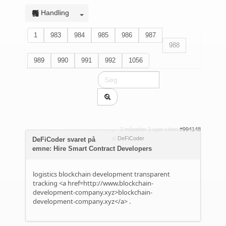
Handling
1
983
984
985
986
987
988
989
990
991
992
1056
3 måneder 3 uger siden
#994148
af
DeFiCoder
DeFiCoder svaret på
emne: Hire Smart Contract Developers
logistics blockchain development transparent
tracking <a href=http://www.blockchain-
development-company.xyz>blockchain-
development-company.xyz</a> .