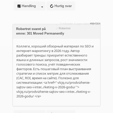
Handling
Hurtig svar
3 måneder 3 uger siden
#994304
af
Robertret
Robertret svaret på
emne: 301 Moved Permanently
Коллеги, хороший обзорный материал по SEO и
интернет-маркетингу в 2026 году. Автор
разбирает тренды: приоритет естественного
языка и длинных запросов, рост значимости
голосового поиска, учёт поведенческих
факторов. Есть пошаговый план выстраивания
стратегии и список метрик для отслеживания
(CAC, ROI, время на сайте). Полезно для
систематизации: <a href="
vlcjq.ru/prodvizhenie-
sajtov-seo-i-inter...rketing-v-2026-godu/
">
vlcjq.ru/prodvizhenie-sajtov-seo-i-inter...rketing-v-
2026-godu/
</a>