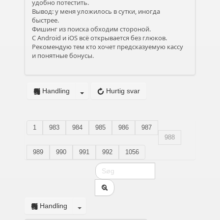
удобно потестить.
Вывод: у меня уложилось в сутки, иногда
быстрее.
Фишинг из поиска обходим стороной.
С Android и iOS всё открывается без глюков.
Рекомендую тем кто хочет предсказуемую кассу
и понятные бонусы.
Handling
Hurtig svar
1
983
984
985
986
987
988
989
990
991
992
1056
Handling