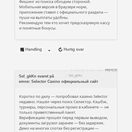
Фишинг из поиска обходим стороной.
Мобильная версия в браузере норм,
приложение ставил с официального раздела —
пуши на выплаты удобны.
Рекомендую тем кто хочет предсказуемую кассу
и понятные бонусы.
Handling
Hurtig svar
3 måneder 3 uger siden
#994525
af
Sel_gkKn
Sel_gkKn svaret på
emne: Selector Casino официальный сайт
Коротко по делу — попробовал казино Selector
недавно. Нашёл через поиск Селектор. Кэшбэк,
турниры, персональные промо в кабинете — не
только приветственный пакет.
Верификацию прошёл перед первым выводом,
документы загрузил заранее — без задержек.
Демо на многих слотах без регистрации —