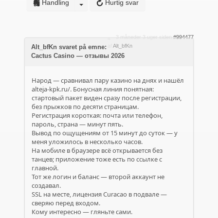
Handling
Hurtig svar
3 måneder 3 uger siden
#994477
af
Alt_bfKn
Alt_bfKn svaret på emne:
Cactus Casino — отзывы 2026
Народ — сравнивал пару казино на днях и нашёл
alteja-kpk.ru/. Бонусная линия понятная:
стартовый пакет виден сразу после регистрации,
без прыжков по десяти страницам.
Регистрация короткая: почта или телефон,
пароль, страна — минут пять.
Вывод по ощущениям от 15 минут до суток — у
меня уложилось в несколько часов.
На мобиле в браузере всё открывается без
танцев; приложение тоже есть по ссылке с
главной.
Тот же логин и баланс — второй аккаунт не
создавал.
SSL на месте, лицензия Curacao в подвале —
сверяю перед входом.
Кому интересно — гляньте сами.