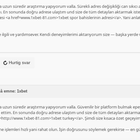
da uzun süredir araştırma yapıyorum valla. Sürekli adres değişikliği can sıkıcı
dı. En sonunda doğru adrese ulaştım und size de tüm detayları aktarmak isted
resi <a href=www.1xbet-81.com>1xbet spor bahislerinin adresi</a>. Yani anla
e ilgili ve yardımsever. Kendi deneyimlerimi aktarıyorum size — başka yer
Hurtig svar
på emne: 1xbet
nda uzun süredir araştırma yapıyorum valla. Güvenilir bir platform bulmak e
st ettim. En sonunda doğru adrese ulaştım und size de tüm detayları aktarmak 
=http://www.1xbet-81.com>1xbet turkey</a>. Şimdi size kısaca özet geçeyim 
e işlemleri hızlı yani rahat olun. İşin doğrusunu söylemek gerekirse — en gü