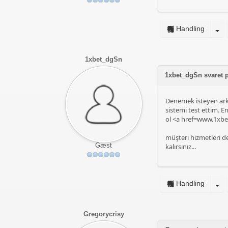
Handling
1xbet_dgSn
1xbet_dgSn svaret 
Denemek isteyen arka
sistemi test ettim. 
ol <a href=www.1xbet
müşteri hizmetleri d
Gæst
kalırsınız...
Handling
Gregorycrisy