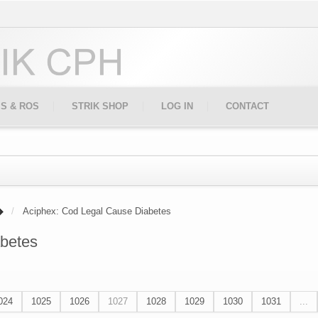
IS & ROS
STRIK SHOP
LOG IN
CONTACT
Aciphex: Cod Legal Cause Diabetes
betes
024
1025
1026
1027
1028
1029
1030
1031
...