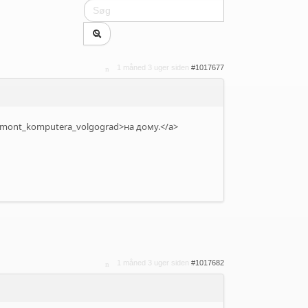
1 måned 3 uger siden
#1017677
emont_komputera_volgograd>на дому.</a>
1 måned 3 uger siden
#1017682