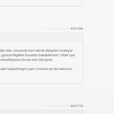
1 måned 3 uger siden
#1017696
lak oldu. Sonunda tüm teknik detayları inceleyip
güncel bilgilere buradan bakabilirsiniz: 1xbet üye
meraklıysanız burası tam size göre.
de vakit kaybetmeyin yani. Umarım siz de memnun
1 måned 3 uger siden
#1017718