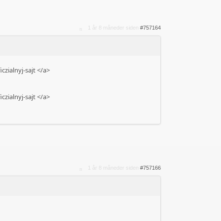
1 år 8 måneder siden
#757164
zialnyj-sajt
</a>
zialnyj-sajt
</a>
1 år 8 måneder siden
#757166