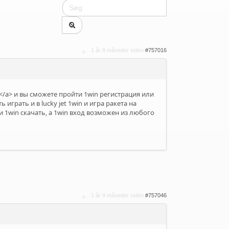
1 år 8 måneder siden
#757016
</a> и вы сможете пройти 1win регистрация или
 играть и в lucky jet 1win и игра ракета на
 1win скачать, а 1win вход возможен из любого
1 år 8 måneder siden
#757046