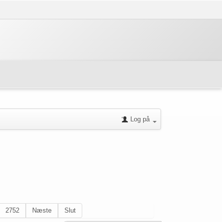
Log på
2752
Næste
Slut