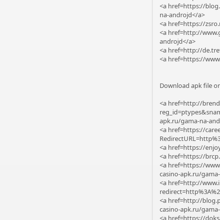
<a href=https://blo
na-androjd</a>
<a href=https://zsr
<a href=http://www
androjd</a>
<a href=http://de.t
<a href=https://www
Download apk file on
<a href=http://brend
reg_id=ptypes&snam
apk.ru/gama-na-and
<a href=https://care
RedirectURL=http%
<a href=https://enj
<a href=https://br
<a href=https://w
casino-apk.ru/gama
<a href=http://www.
redirect=http%3A%2
<a href=http://blog
casino-apk.ru/gama
<a href=https://dok