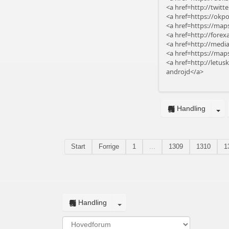
<a href=http://twi
<a href=https://okp
<a href=https://map
<a href=http://fore
<a href=http://medi
<a href=https://map
<a href=http://letu
androjd</a>
Handling
Start
Forrige
1
...
1309
1310
1
Handling