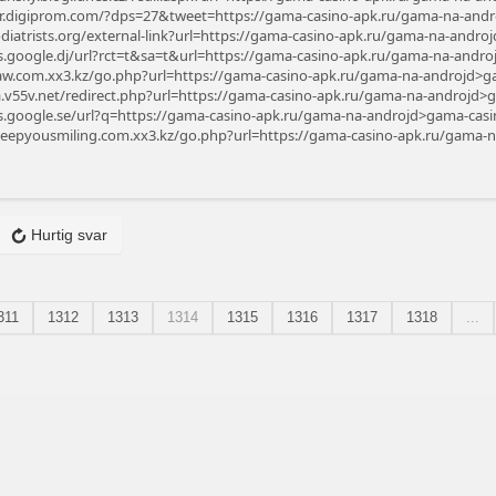
tter.digiprom.com/?dps=27&tweet=https://gama-casino-apk.ru/gama-na-and
odiatrists.org/external-link?url=https://gama-casino-apk.ru/gama-na-and
s.google.dj/url?rct=t&sa=t&url=https://gama-casino-apk.ru/gama-na-andr
xaw.com.xx3.kz/go.php?url=https://gama-casino-apk.ru/gama-na-androjd>
a.v55v.net/redirect.php?url=https://gama-casino-apk.ru/gama-na-androjd
s.google.se/url?q=https://gama-casino-apk.ru/gama-na-androjd>gama-cas
skeepyousmiling.com.xx3.kz/go.php?url=https://gama-casino-apk.ru/gama
Hurtig svar
311
1312
1313
1314
1315
1316
1317
1318
...