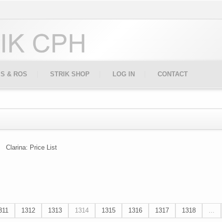
IS & ROS
STRIK SHOP
LOG IN
CONTACT
Clarina: Price List
311
1312
1313
1314
1315
1316
1317
1318
...