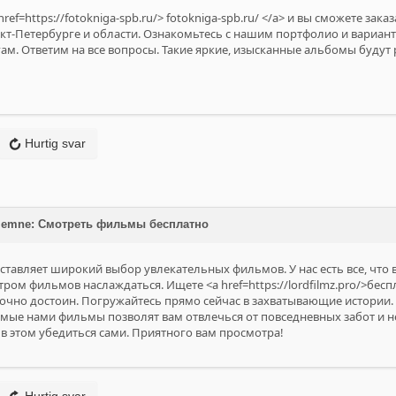
href=https://fotokniga-spb.ru/>
fotokniga-spb.ru/
</a> и вы сможете зак
анкт-Петербурге и области. Ознакомьтесь с нашим портфолио и вариа
ам. Ответим на все вопросы. Такие яркие, изысканные альбомы будут 
Hurtig svar
å emne: Cмотреть фильмы бесплатно
оставляет широкий выбор увлекательных фильмов. У нас есть все, что
ром фильмов наслаждаться. Ищете <a href=https://lordfilmz.pro/>беспл
очно достоин. Погружайтесь прямо сейчас в захватывающие истории
емые нами фильмы позволят вам отвлечься от повседневных забот и не
 в этом убедиться сами. Приятного вам просмотра!