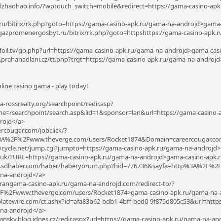
g.lzhaohao.info/?wptouch_switch=mobile&redirect=https://gama-casino-a
o.ru/bitrix/rk.php?goto=https://gama-casino-apk.ru/gama-na-androjd>gam
.gazpromenergosbyt.ru/bitrix/rk.php?goto=httpshttps://gama-casino-apk
refoil.tv/go.php?url=https://gama-casino-apk.ru/gama-na-androjd>gama-ca
.prahanadlani.cz/tt.php?trgt=https://gama-casino-apk.ru/gama-na-andro
line casino gama - play today!
a-rossrealty.org/searchpoint/redir.asp?
e=/searchpoint/search.asp&lid=1&sponsor=lan&url=https://gama-casino-
rojd</a>
ercougar.com/jobclick/?
3A%2F%2Fwww.theverge.com/users/Rocket1874&Domain=careercougar.com
oycycle.net/jump.cgi?jumpto=https://gama-casino-apk.ru/gama-na-androj
cp.uk/?URL=https://gama-casino-apk.ru/gama-na-androjd>gama-casino-apk.
ww.sdhaber.com/haber/haberyorum.php?hid=776736&sayfa=http%3A%2F%2
-na-androjd</a>
irangama-casino-apk.ru/gama-na-androjd.com/redirect-to/?
F%2Fwww.theverge.com/users/Rocket1874>gama-casino-apk.ru/gama-na-
.platewire.com/ct.ashx?id=afa83b62-bdb1-4bff-bed0-9f875d805c53&url=htt
-na-androjd</a>
sansky.blog.idnes.cz/redir.aspx?url=https://gama-casino-apk.ru/gama-na-