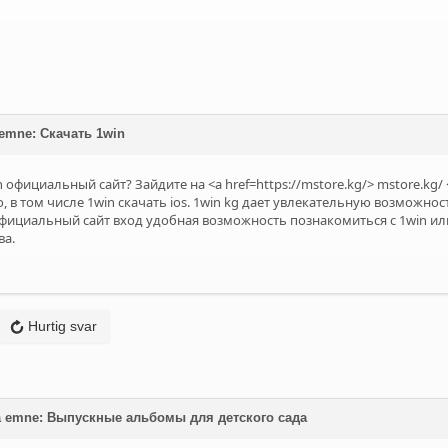
å emne: Cкачать 1win
 официальный сайт? Зайдите на <a href=https://mstore.kg/>
mstore.kg/
, в том числе 1win скачать ios. 1win kg дает увлекательную возможность
официальный сайт вход удобная возможность познакомиться с 1win или
ва.
Hurtig svar
å emne: Выпускные альбомы для детского сада