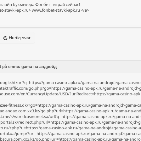
нлайн букмекера Фонбет - играй сейчас!
et-stavki-apk.ru>
www.fonbet-stavki-apk.ru
</a>
Hurtig svar
t på emne: gama на андройд
.google.ht/url?q=https://gama-casino-apk.ru/gama-na-androjd>gama-casin
.etaktraffic.com/go.php?go=https://gama-casino-apk.ru/gama-na-androjd
abhouse.com/en/CurrencyUpdate/USD/?urlRedirect=https://gama-casino-ap
ezee-fitness.dk/?go=https://gama-casino-apk.ru/gama-na-androjd>gama-c
gdaolangao.com.xx3.kz/go.php?url=https://gama-casino-apk.ru/gama-na-an
.t.me/s/worldcasinonet.sa/url?q=https://gama-casino-apk.ru/gama-na-an
orportal.sk/redirect.php?url=https://gama-casino-apk.ru/gama-na-androjd
to.ru/r.php?u=https://gama-casino-apk.ru/gama-na-androjd>gama-casino-
portal.ua/jump/?url=https://gama-casino-apk.ru/gama-na-androjd>gama-c
sobscura.com.xx3.kz/go.php?url=https://gama-casino-apk.ru/gama-na-and