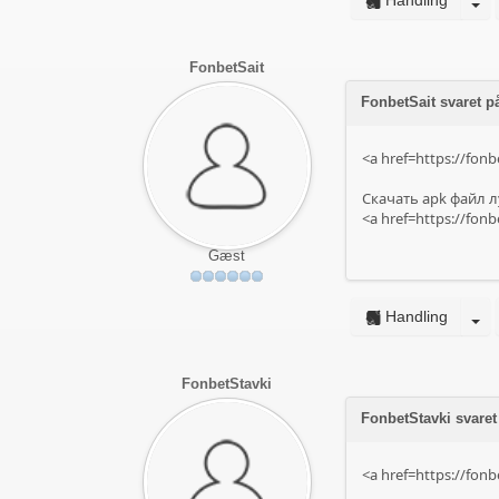
Handling
FonbetSait
FonbetSait svaret på
<a href=https://fonbe
Скачать apk файл 
<a href=https://fonbe
Gæst
Handling
FonbetStavki
FonbetStavki svaret
<a href=https://fonb