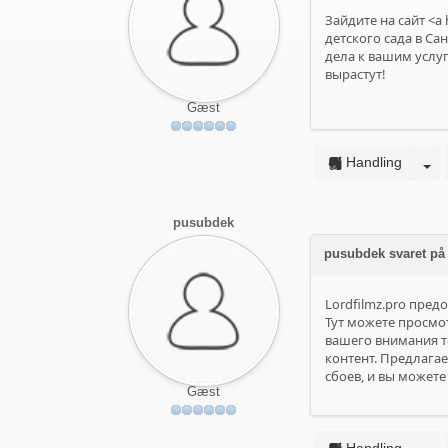
Зайдите на сайт <a 
детского сада в С
дела к вашим услуг
вырастут!
Gæst
Handling
pusubdek
pusubdek svaret p
Lordfilmz.pro пред
Тут можете просмот
вашего внимания т
контент. Предлага
сбоев, и вы можете
Gæst