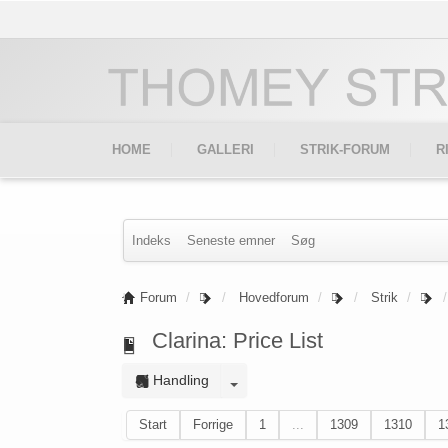
HOME
GALLERI
STRIK-FORUM
R
Indeks
Seneste emner
Søg
Forum
Hovedforum
Strik
Clarina: Price List
Handling
Start
Forrige
1
...
1309
1310
1