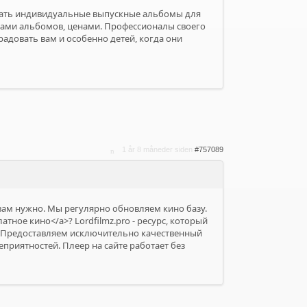
азать индивидуальные выпускные альбомы для
нтами альбомов, ценами. Профессионалы своего
радовать вам и особенно детей, когда они
1 år 8 måneder siden
#757089
 вам нужно. Мы регулярно обновляем кино базу.
атное кино</a>? Lordfilmz.pro - ресурс, который
. Предоставляем исключительно качественный
приятностей. Плеер на сайте работает без