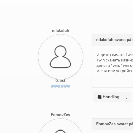
nifakofuh
nifakofuh svaret p
Ищите скачать 1win
1win скачать казино
деньги 1win. 1win 
места или устройст
Gæst
Handling
FomovZes
FomovZes svaret p