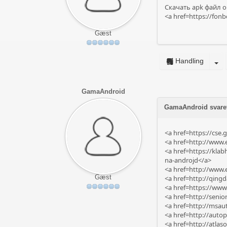
Скачать apk файл о
<a href=https://fonb
Gæst
Handling
GamaAndroid
GamaAndroid svare
<a href=https://cse
<a href=http://www
<a href=https://kl
na-androjd</a>
<a href=http://www.
Gæst
<a href=http://qin
<a href=https://www
<a href=http://seni
<a href=http://msau
<a href=http://auto
<a href=http://atla