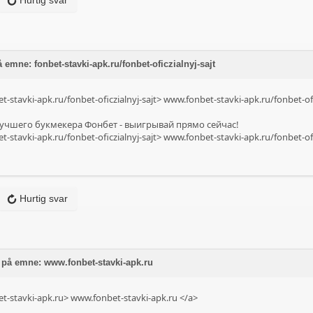
Hurtig svar
 emne: fonbet-stavki-apk.ru/fonbet-oficzialnyj-sajt
t-stavki-apk.ru/fonbet-oficzialnyj-sajt>
www.fonbet-stavki-apk.ru/fonbet-ofic
лучшего букмекера Фонбет - выигрывай прямо сейчас!
t-stavki-apk.ru/fonbet-oficzialnyj-sajt>
www.fonbet-stavki-apk.ru/fonbet-ofic
Hurtig svar
 på emne: www.fonbet-stavki-apk.ru
et-stavki-apk.ru>
www.fonbet-stavki-apk.ru
</a>