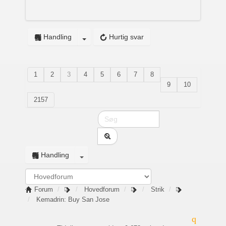
Handling
Hurtig svar
1
2
3
4
5
6
7
8
9
10
2157
Handling
Forum
Hovedforum
Strik
Kemadrin: Buy San Jose