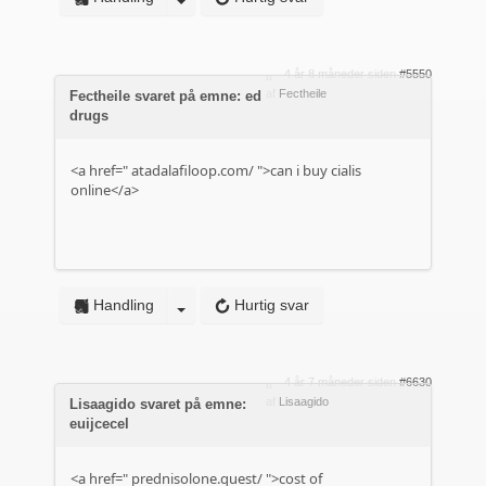
4 år 8 måneder siden
#5550
af
Fectheile
Fectheile svaret på emne: ed
drugs
<a href="
atadalafiloop.com/
">can i buy cialis
online</a>
Handling
Hurtig svar
4 år 7 måneder siden
#6630
af
Lisaagido
Lisaagido svaret på emne:
euijcecel
<a href="
prednisolone.quest/
">cost of