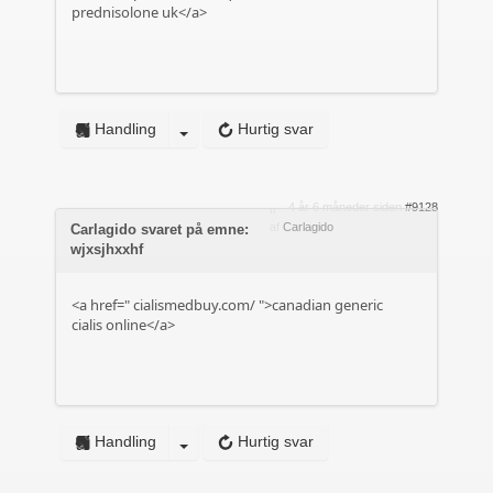
prednisolone uk</a>
Handling
Hurtig svar
4 år 6 måneder siden
#9128
af
Carlagido
Carlagido svaret på emne:
wjxsjhxxhf
<a href="
cialismedbuy.com/
">canadian generic
cialis online</a>
Handling
Hurtig svar