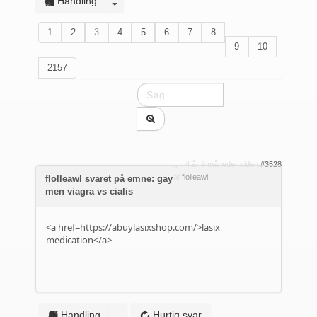
Handling
1
2
3
4
5
6
7
8
9
10
2157
4 år 9 måneder siden
#3528
af
flolleawl
flolleawl svaret på emne: gay
men viagra vs cialis
<a href=https://abuylasixshop.com/>lasix
medication</a>
Handling
Hurtig svar