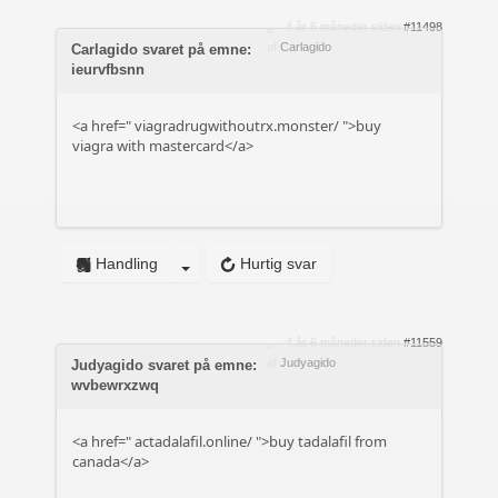
4 år 6 måneder siden
#11498
af
Carlagido
Carlagido svaret på emne:
ieurvfbsnn
<a href="
viagradrugwithoutrx.monster/
">buy
viagra with mastercard</a>
Handling
Hurtig svar
4 år 6 måneder siden
#11559
af
Judyagido
Judyagido svaret på emne:
wvbewrxzwq
<a href="
actadalafil.online/
">buy tadalafil from
canada</a>