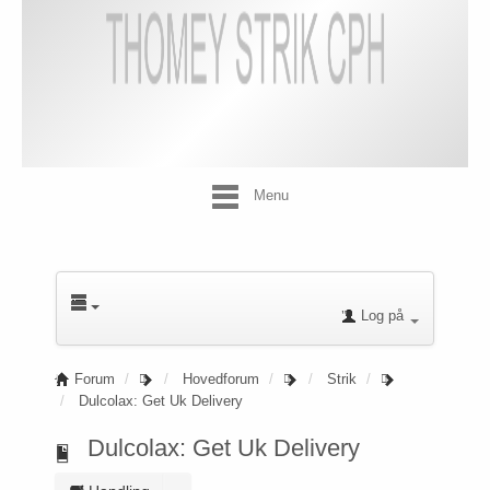
Menu
Log på
Forum
Hovedforum
Strik
Dulcolax: Get Uk Delivery
Dulcolax: Get Uk Delivery