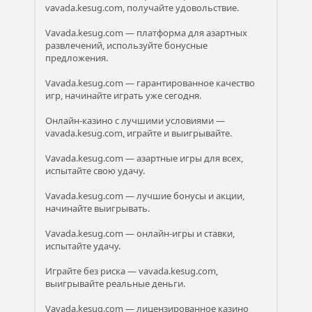
vavada.kesug.com, получайте удовольствие.
Vavada.kesug.com — платформа для азартных
развлечений, используйте бонусные
предложения.
Vavada.kesug.com — гарантированное качество
игр, начинайте играть уже сегодня.
Онлайн-казино с лучшими условиями —
vavada.kesug.com, играйте и выигрывайте.
Vavada.kesug.com — азартные игры для всех,
испытайте свою удачу.
Vavada.kesug.com — лучшие бонусы и акции,
начинайте выигрывать.
Vavada.kesug.com — онлайн-игры и ставки,
испытайте удачу.
Играйте без риска — vavada.kesug.com,
выигрывайте реальные деньги.
Vavada.kesug.com — лицензированное казино