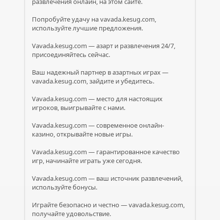
развлечения онлайн, на этом сайте.
Попробуйте удачу на vavada.kesug.com,
используйте лучшие предложения.
Vavada.kesug.com — азарт и развлечения 24/7,
присоединяйтесь сейчас.
Ваш надежный партнер в азартных играх —
vavada.kesug.com, зайдите и убедитесь.
Vavada.kesug.com — место для настоящих
игроков, выигрывайте с нами.
Vavada.kesug.com — современное онлайн-
казино, открывайте новые игры.
Vavada.kesug.com — гарантированное качество
игр, начинайте играть уже сегодня.
Vavada.kesug.com — ваш источник развлечений,
используйте бонусы.
Играйте безопасно и честно — vavada.kesug.com,
получайте удовольствие.