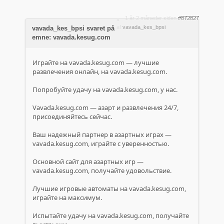
1 år 2 måneder siden
#872827
af
vavada_kes_bpsi
vavada_kes_bpsi svaret på
emne: vavada.kesug.com
Играйте на vavada.kesug.com — лучшие
развлечения онлайн, на vavada.kesug.com.
Попробуйте удачу на vavada.kesug.com, у нас.
Vavada.kesug.com — азарт и развлечения 24/7,
присоединяйтесь сейчас.
Ваш надежный партнер в азартных играх —
vavada.kesug.com, играйте с уверенностью.
Основной сайт для азартных игр —
vavada.kesug.com, получайте удовольствие.
Лучшие игровые автоматы на vavada.kesug.com,
играйте на максимум.
Испытайте удачу на vavada.kesug.com, получайте