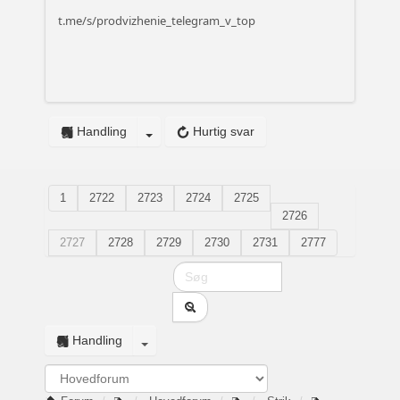
t.me/s/prodvizhenie_telegram_v_top
Handling
Hurtig svar
1
2722
2723
2724
2725
2726
2727
2728
2729
2730
2731
2777
Handling