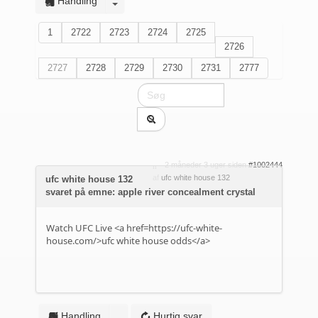
Handling
1
2722
2723
2724
2725
2726
2727
2728
2729
2730
2731
2777
2 måneder 3 uger siden
#1002444
af
ufc white house 132
ufc white house 132
svaret på emne: apple river concealment crystal
Watch UFC Live <a href=https://ufc-white-
house.com/>ufc white house odds</a>
Handling
Hurtig svar