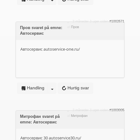
2 måneder 3 uger siden
#1002571
af
Пров
Пров svaret på emne:
Автосервис
Автосервис
autoservice-one.ru/
Handling
Hurtig svar
2 måneder 3 uger siden
#1003005
af
Митрофан
Митрофан svaret på
emne: Автосервис
Автосервис 30
autoservice30.ru/