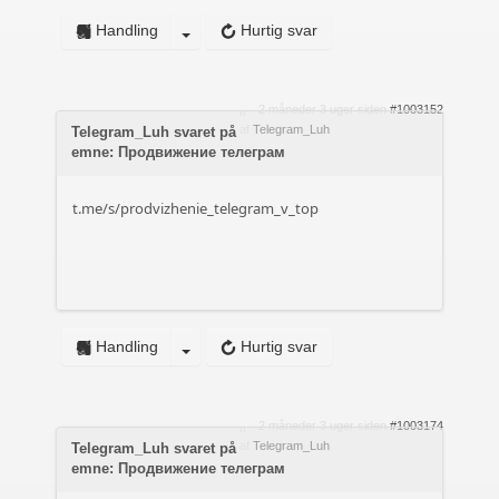
Handling
Hurtig svar
2 måneder 3 uger siden
#1003152
af
Telegram_Luh
Telegram_Luh svaret på
emne: Продвижение телеграм
t.me/s/prodvizhenie_telegram_v_top
Handling
Hurtig svar
2 måneder 3 uger siden
#1003174
af
Telegram_Luh
Telegram_Luh svaret på
emne: Продвижение телеграм