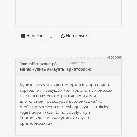
Handling
Hurtig svar
2 måneder 3 uger siden
#1003095
af
JamesRer
JamesRer svaret på
emne: купить аккаунты криптобирж
Купить аккаунты криптобирж и быстро начать
торговлю на ведущих криптовалютных биржах,
но сталкиваетесь с ограничениями или
длительной процедурой верификации? <a
href=https://telegra.ph/Poshagovaya-instrukciya-
registraciya-akkaunta-na-populyarnyh-
kriptobirzhah-09-24> купить аккаунты
криптобирж</a>