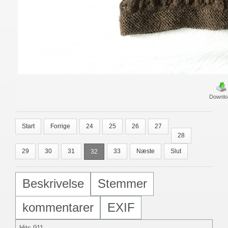
Downlo
Start
Forrige
24
25
26
27
28
29
30
31
33
Næste
Slut
32
Beskrivelse
Stemmer
kommentarer
EXIF
Hits
911