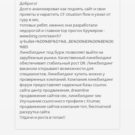
Доброго!
Долго анализировал как поднять сайт и свои
проекты и нарастить CF cituation flow и узнал от
гуру в seo,
топовых ребят, именно они разработали
недорогой и главное top прогон Хрумером -
www.bing.com/search?
q=bullet+%D0%BF%D1%8...BE%D0%B3%D0%BE%D0
%BD
Линкбилдинг под бурж позволяет выйти на
зарубежные рынки. Качественный линкбилдинг
обеспечивает стабильный рост DR. Линкбилдинг
вакансии открывают возможности для
специалистов. Линкбилдинг купить можно у
проверенных компаний. Компания линкбилдинг
форум предоставляет надежные базы ссылок.
сайта центр продвижения, dreamline
продвижение сайтов сео, линкбилдинг seo
Улучшение ссылочного профиля с Xrumer,
продвижение сайтов компания топ, бесплатной
раскрутка сайта
!!Удачи и роста в топах!!