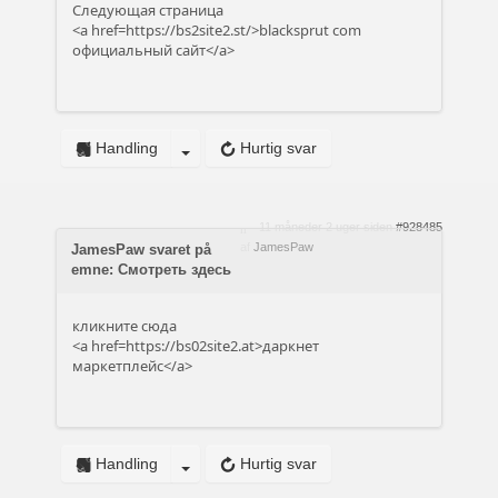
Следующая страница
<a href=https://bs2site2.st/>blacksprut com
официальный сайт</a>
Handling
Hurtig svar
11 måneder 2 uger siden
#928485
af
JamesPaw
JamesPaw svaret på
emne: Смотреть здесь
кликните сюда
<a href=https://bs02site2.at>даркнет
маркетплейс</a>
Handling
Hurtig svar