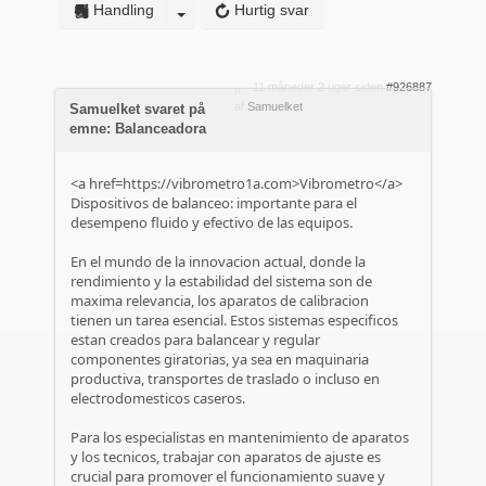
Handling
Hurtig svar
11 måneder 2 uger siden
#926887
af
Samuelket
Samuelket svaret på
emne: Balanceadora
<a href=https://vibrometro1a.com>Vibrometro</a>
Dispositivos de balanceo: importante para el
desempeno fluido y efectivo de las equipos.
En el mundo de la innovacion actual, donde la
rendimiento y la estabilidad del sistema son de
maxima relevancia, los aparatos de calibracion
tienen un tarea esencial. Estos sistemas especificos
estan creados para balancear y regular
componentes giratorias, ya sea en maquinaria
productiva, transportes de traslado o incluso en
electrodomesticos caseros.
Para los especialistas en mantenimiento de aparatos
y los tecnicos, trabajar con aparatos de ajuste es
crucial para promover el funcionamiento suave y