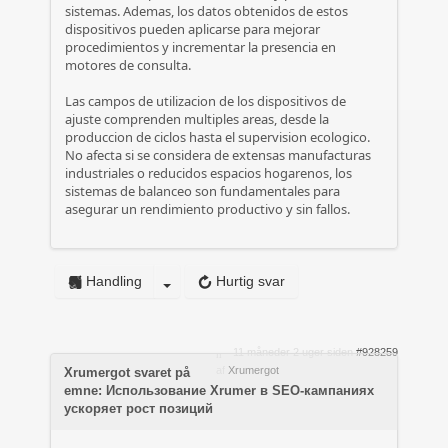
sistemas. Ademas, los datos obtenidos de estos
dispositivos pueden aplicarse para mejorar
procedimientos y incrementar la presencia en
motores de consulta.
Las campos de utilizacion de los dispositivos de
ajuste comprenden multiples areas, desde la
produccion de ciclos hasta el supervision ecologico.
No afecta si se considera de extensas manufacturas
industriales o reducidos espacios hogarenos, los
sistemas de balanceo son fundamentales para
asegurar un rendimiento productivo y sin fallos.
Handling
Hurtig svar
11 måneder 2 uger siden
#928259
af
Xrumergot
Xrumergot svaret på
emne: Использование Xrumer в SEO-кампаниях
ускоряет рост позиций