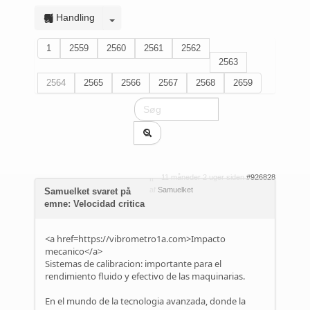
Handling
1
2559
2560
2561
2562
2563
2564
2565
2566
2567
2568
2659
11 måneder 2 uger siden
#926828
af
Samuelket
Samuelket svaret på
emne: Velocidad critica
<a href=https://vibrometro1a.com>Impacto
mecanico</a>
Sistemas de calibracion: importante para el
rendimiento fluido y efectivo de las maquinarias.
En el mundo de la tecnologia avanzada, donde la