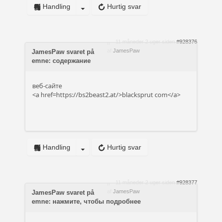
Handling
Hurtig svar
11 måneder 2 uger siden
#928376
af
JamesPaw
JamesPaw svaret på
emne: содержание
веб-сайте
<a href=https://bs2beast2.at/>blacksprut com</a>
Handling
Hurtig svar
11 måneder 2 uger siden
#928377
af
JamesPaw
JamesPaw svaret på
emne: нажмите, чтобы подробнее