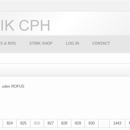
IS & ROS
STRIK SHOP
LOG IN
CONTACT
uden ROFUS
824
825
826
827
828
829
830
...
1443