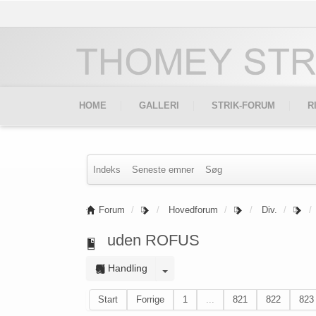
HOME
GALLERI
STRIK-FORUM
R
Indeks
Seneste emner
Søg
Forum
Hovedforum
Div.
uden ROFUS
Handling
Start
Forrige
1
...
821
822
823