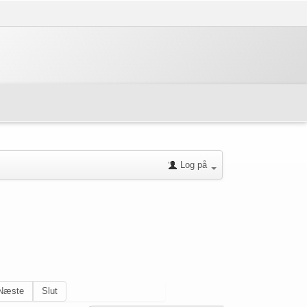
Log på
Næste
Slut