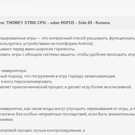
ne: THOMEY STRIK CPH. - uden ROFUS - Side 69 - Kunena
ицированные игры — это интересный способ расширить функциональ
пользуетесь устройствами на платформе Android,
ывают перед вами широкие горизонты.
зовать игры с обходом системы защиты, чтобы удобнее проходить игр
т невероятную
ый подход, что погружение в игру гораздо захватывающее.
, я могу персонализировать
авляет приключенческий процесс и делает игру более эксклюзивной.
невероятно, как такие моды могут улучшить переживания от игры, а 
 можно без особых неприятных последствий, если быть внимательны
ениями.
 игровой процесс лучше контролируемым, а