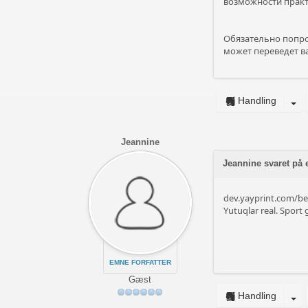
возможности практ
Обязательно попро
может переведет в
Handling
Jeannine
Jeannine svaret på
dev.yayprint.com/be
Yutuqlar real. Sport
EMNE FORFATTER
Gæst
Handling