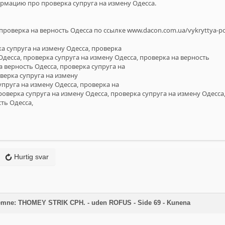
ормацию про проверка супруга на измену Одесса.
проверка на верность Одесса по ссылке
www.dacon.com.ua/vykryttya-po
а супруга на измену Одесса, проверка
Одесса, проверка супруга на измену Одесса, проверка на верность
а верность Одесса, проверка супруга на
верка супруга на измену
упруга на измену Одесса, проверка на
роверка супруга на измену Одесса, проверка супруга на измену Одесса
ть Одесса,
Hurtig svar
 emne: THOMEY STRIK CPH. - uden ROFUS - Side 69 - Kunena