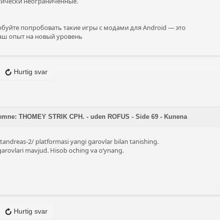
ически неограниченные.
буйте попробовать такие игры с модами для Android — это
аш опыт на новый уровень
Hurtig svar
 emne: THOMEY STRIK CPH. - uden ROFUS - Side 69 - Kunena
tandreas-2/
platformasi yangi garovlar bilan tanishing.
 garovlari mavjud. Hisob oching va o‘ynang.
Hurtig svar