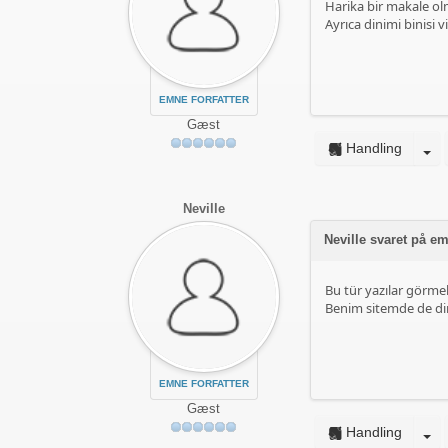
Harika bir makale o
Ayrıca dinimi binisi vi
EMNE FORFATTER
Gæst
Handling
Neville
Neville svaret på 
Bu tür yazılar görme
Benim sitemde de dini
EMNE FORFATTER
Gæst
Handling