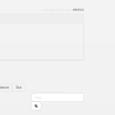
9 måneder 2 dage siden
#959319
Næste
Slut