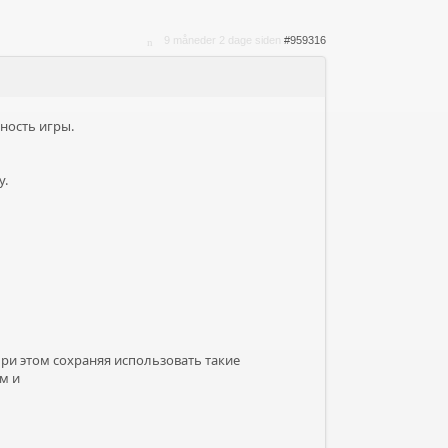
9 måneder 2 dage siden
#959316
ность игры.
у.
при этом сохраняя использовать такие
м и