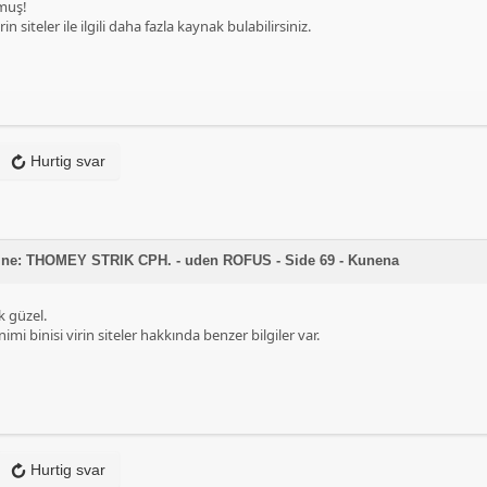
lmuş!
rin siteler ile ilgili daha fazla kaynak bulabilirsiniz.
Hurtig svar
emne: THOMEY STRIK CPH. - uden ROFUS - Side 69 - Kunena
k güzel.
mi binisi virin siteler hakkında benzer bilgiler var.
Hurtig svar