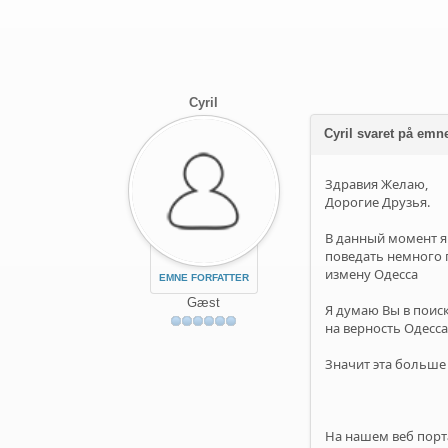
Cyril
Cyril svaret på em
Здравия Желаю,
Дорогие Друзья.
В данный момент я
поведать немного 
измену Одесса
EMNE FORFATTER
Gæst
Я думаю Вы в поис
на верность Одесс
Значит эта больше
На нашем веб порт