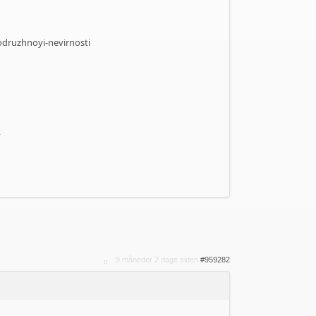
druzhnoyi-nevirnosti
,
9 måneder 2 dage siden
#959282