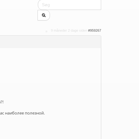
9 måneder 2 dage siden
#959267
?!
ас наиболее полезной.