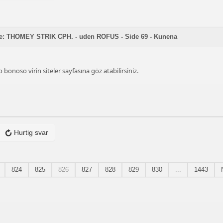
ne: THOMEY STRIK CPH. - uden ROFUS - Side 69 - Kunena
bonoso virin siteler sayfasına göz atabilirsiniz.
Hurtig svar
824
825
826
827
828
829
830
...
1443