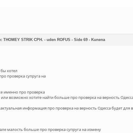
ne: THOMEY STRIK CPH. - uden ROFUS - Side 69 - Kunena
 бы хотел
про проверка супруга на
ке именно про проверка
а или возможно хотите найти больше про проверка на верность Одесса
 актуальная информация про проверка на верность Одесса будет для в
але малость больше про проверка супруга на измену