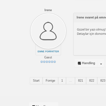
Irene
Irene svaret på em
Güzel bir yazı olmuş!
Detaylar için donomo 
EMNE FORFATTER
Gæst
Handling
Start
Forrige
1
...
821
822
823