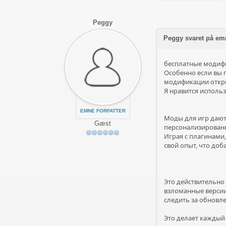
Peggy
Peggy svaret på em
бесплатные модиф
Особенно если вы 
модификации откр
Я нравится исполь
EMNE FORFATTER
Моды для игр даю
Gæst
персонализированн
Играя с плагинами
свой опыт, что доб
Это действительно 
взломанные версии
следить за обновл
Это делает каждый