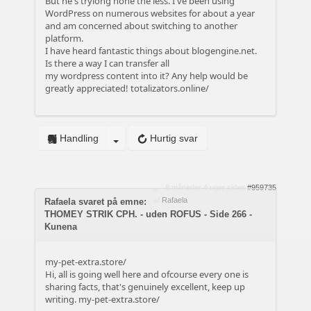
But he's tryiong none the less. I've been using
WordPress on numerous websites for about a year
and am concerned about switching to another
platform.
I have heard fantastic things about blogengine.net.
Is there a way I can transfer all
my wordpress content into it? Any help would be
greatly appreciated!
totalizators.online/
Handling
Hurtig svar
8 måneder 4 uger siden
#959735
af
Rafaela
Rafaela svaret på emne:
THOMEY STRIK CPH. - uden ROFUS - Side 266 -
Kunena
my-pet-extra.store/
Hi, all is going well here and ofcourse every one is
sharing facts, that's genuinely excellent, keep up
writing.
my-pet-extra.store/