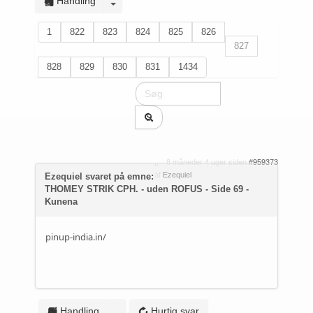
Handling
1
822
823
824
825
826
827
828
829
830
831
1434
8 måneder 4 uger siden
#959373
af
Ezequiel
Ezequiel svaret på emne:
THOMEY STRIK CPH. - uden ROFUS - Side 69 -
Kunena
pinup-india.in/
Handling
Hurtig svar