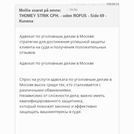
8 måneder 4 uger siden
#959619
af
Mollie
Mollie svaret på emne:
THOMEY STRIK CPH. - uden ROFUS - Side 69 -
Kunena
Адвокат по уголовным делам в Москве:
стратегии для достижения успешной защиты
клиента на суде и получения положительных
отзывов
Адвокат по уголовным делам в Москве
Спрос на услуги адвоката по уголовным делам в
Москве высок среди тех, кто сталкивается с
различными обвинениями.
Независимо от сложности дела, важно иметь
квалифицированного защитника,
который поможет законно и эффективно
защищать вашиинтересы в суде.