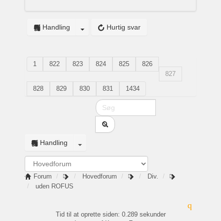
Handling
Hurtig svar
1
822
823
824
825
826
827
828
829
830
831
1434
Handling
Forum
Hovedforum
Div.
uden ROFUS
Tid til at oprette siden: 0.289 sekunder