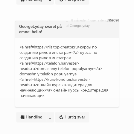
8 måneder 4 uger siden
#959396
af
GeorgeLyday
GeorgeLyday svaret på
emne: hello!
<a href=https://rils.top-creator.ru>курсы по
созданию рилс в инстаграм</a> курсы по
созданию рилс в инстаграм
<a href=https://telefon.harvester-
heads.ru>domashniy telefon populyarnye</a>
domashniy telefon populyarnye
<a href=https://kurs-konditer.harvester-
heads.ru>онлайн курсы кондитера для
начинающих</a> онлайн курсы кондитера для
начинающих
Handling
Hurtig svar