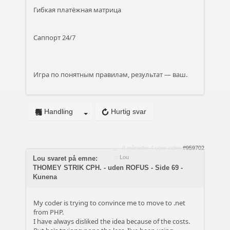
Гибкая платёжная матрица
Саппорт 24/7
Игра по понятным правилам, результат — ваш.
Handling
Hurtig svar
8 måneder 4 uger siden
#959702
af
Lou
Lou svaret på emne:
THOMEY STRIK CPH. - uden ROFUS - Side 69 -
Kunena
My coder is trying to convince me to move to .net
from PHP.
I have always disliked the idea because of the costs.