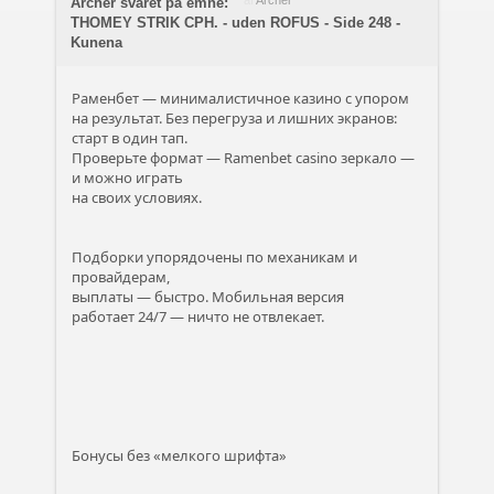
af
Archer
Archer svaret på emne:
THOMEY STRIK CPH. - uden ROFUS - Side 248 -
Kunena
Раменбет — минималистичное казино с упором
на результат. Без перегруза и лишних экранов:
старт в один тап.
Проверьте формат — Ramenbet casino зеркало —
и можно играть
на своих условиях.
Подборки упорядочены по механикам и
провайдерам,
выплаты — быстро. Мобильная версия
работает 24/7 — ничто не отвлекает.
Бонусы без «мелкого шрифта»