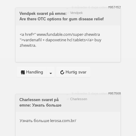
9 måneder 6 dage siden
#957452
af
Vendpek
Vendpek svaret på emne:
Are there OTC options for gum disease relief
<a href="
www.fundable.com/super-zhewitra
">vardenafil + dapoxetine hcl tablets</a> buy
zhewitra.
Handling
Hurtig svar
9 måneder 5 dage siden
#957568
af
Charlessen
Charlessen svaret på
emne: Узнать больше
Узнать больше
lerosa.com.br/