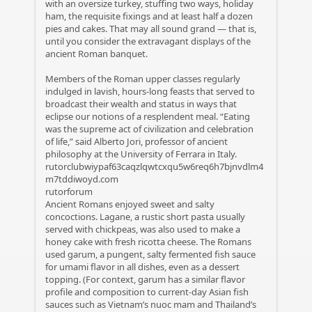
with an oversize turkey, stuffing two ways, holiday
ham, the requisite fixings and at least half a dozen
pies and cakes. That may all sound grand — that is,
until you consider the extravagant displays of the
ancient Roman banquet.
Members of the Roman upper classes regularly
indulged in lavish, hours-long feasts that served to
broadcast their wealth and status in ways that
eclipse our notions of a resplendent meal. “Eating
was the supreme act of civilization and celebration
of life,” said Alberto Jori, professor of ancient
philosophy at the University of Ferrara in Italy.
rutorclubwiypaf63caqzlqwtcxqu5w6req6h7bjnvdlm4
m7tddiwoyd.com
rutorforum
Ancient Romans enjoyed sweet and salty
concoctions. Lagane, a rustic short pasta usually
served with chickpeas, was also used to make a
honey cake with fresh ricotta cheese. The Romans
used garum, a pungent, salty fermented fish sauce
for umami flavor in all dishes, even as a dessert
topping. (For context, garum has a similar flavor
profile and composition to current-day Asian fish
sauces such as Vietnam’s nuoc mam and Thailand’s