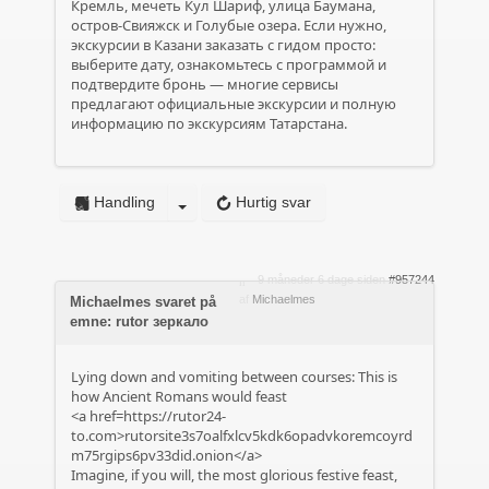
Кремль, мечеть Кул Шариф, улица Баумана,
остров-Свияжск и Голубые озера. Если нужно,
экскурсии в Казани заказать с гидом просто:
выберите дату, ознакомьтесь с программой и
подтвердите бронь — многие сервисы
предлагают официальные экскурсии и полную
информацию по экскурсиям Татарстана.
Handling
Hurtig svar
9 måneder 6 dage siden
#957244
af
Michaelmes
Michaelmes svaret på
emne: rutor зеркало
Lying down and vomiting between courses: This is
how Ancient Romans would feast
<a href=https://rutor24-
to.com>rutorsite3s7oalfxlcv5kdk6opadvkoremcoyrd
m75rgips6pv33did.onion</a>
Imagine, if you will, the most glorious festive feast,