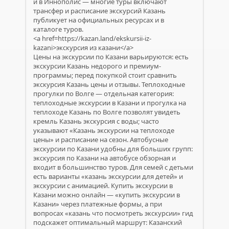
и в Иннополис — многие туры включают
трансфер и расписание экскурсий Казань
публикует на официальных ресурсах и в
каталоге туров.
<a href=https://kazan.land/ekskursii-iz-
kazani>экскурсия из казани</a>
Цены на экскурсии по Казани варьируются: есть
экскурсии Казань недорого и премиум-
программы; перед покупкой стоит сравнить
экскурсия Казань цены и отзывы. Теплоходные
прогулки по Волге — отдельная категория:
теплоходные экскурсии в Казани и прогулка на
теплоходе Казань по Волге позволят увидеть
кремль Казань экскурсия с воды; часто
указывают «Казань экскурсии на теплоходе
цены» и расписание на сезон. Автобусные
экскурсии по Казани удобны для больших групп:
экскурсия по Казани на автобусе обзорная и
входит в большинство туров. Для семей с детьми
есть варианты «казань экскурсии для детей» и
экскурсии с анимацией. Купить экскурсии в
Казани можно онлайн — «купить экскурсии в
Казани» через платежные формы, а при
вопросах «казань что посмотреть экскурсии» гид
подскажет оптимальный маршрут: Казанский