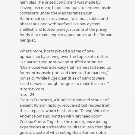
nam pla.) The prized condiment was made by
leaving fish meat, blood and guts to ferment inside
containers under the Mediterranean sun.
Game meat such as venison, wild boar, rabbit and
pheasant along with seafood like raw oysters,
shellfish and lobster were just some of the pricey
foods that made regular appearances at the Roman
banquet.
What’s more, hosts played a game of one-
upmanship by serving over-the-top, exotic dishes
like parrot tongue stew and stuffed dormouse.
“Dormouse was a delicacy that farmers fattened up
for months inside pots and then sold at markets,”
Jori said. “While huge quantities of parrots were
killed to have enough tongues to make fricassee.”
rutordev.com
rutor 24
Giorgio Franchetti, a food historian and scholar of
ancient Roman history, recovered lost recipes from
these repasts, which he shares in “Dining With the
Ancient Romans,” written with “archaeo-cook”
Cristina Conte. Together, the duo organize dining
experiences at archaeological sites in Italy that give
guests a taste of what eating like a Roman noble