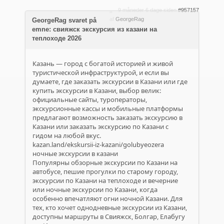
9 måneder 6 dage siden
#957157
af
GeorgeRag
GeorgeRag svaret på
emne: свияжск экскурсия из казани на
теплоходе 2026
Казань — город с богатой историей и живой
туристической инфраструктурой, и если вы
думаете, где заказать экскурсии в Казани или где
купить экскурсии в Казани, выбор велик:
официальные сайты, туроператоры,
экскурсионные кассы и мобильные платформы
предлагают возможность заказать экскурсию в
Казани или заказать экскурсию по Казани с
гидом на любой вкус.
kazan.land/ekskursii-iz-kazani/golubyeozera
ночные экскурсии в казани
Популярны обзорные экскурсии по Казани на
автобусе, пешие прогулки по старому городу,
экскурсии по Казани на теплоходе и вечерние
или ночные экскурсии по Казани, когда
особенно впечатляют огни ночной Казани. Для
тех, кто хочет однодневные экскурсии из Казани,
доступны маршруты в Свияжск, Болгар, Елабугу