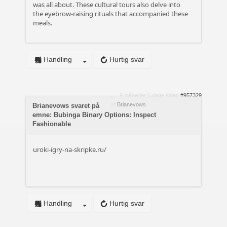
was all about. These cultural tours also delve into
the eyebrow-raising rituals that accompanied these
meals.
Handling
Hurtig svar
9 måneder 6 dage siden
#957329
af
Brianevows
Brianevows svaret på
emne: Bubinga Binary Options: Inspect
Fashionable
uroki-igry-na-skripke.ru/
Handling
Hurtig svar