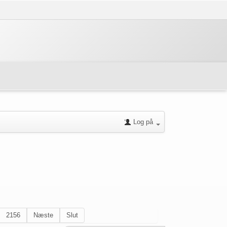
Log på
2156
Næste
Slut