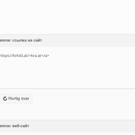
å emne: ссылка на сайт
ttps://krk43.at/>kra at</a>
Hurtig svar
 emne: веб-сайт