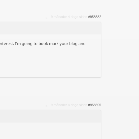
9 måneder 4 dage siden
#958582
y interest. I'm going to book mark your blog and
9 måneder 4 dage siden
#958595