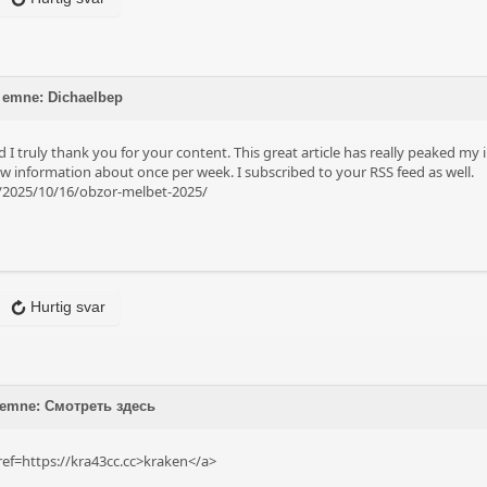
 emne: Dichaelbep
d I truly thank you for your content. This great article has really peaked m
w information about once per week. I subscribed to your RSS feed as well.
es/2025/10/16/obzor-melbet-2025/
Hurtig svar
å emne: Смотреть здесь
ref=https://kra43cc.cc>kraken</a>