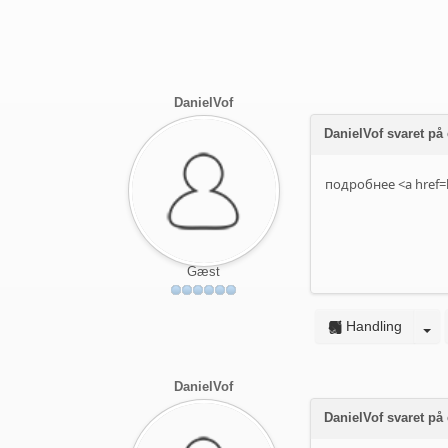
DanielVof
DanielVof svaret p
подробнее <a href=h
Gæst
Handling
DanielVof
DanielVof svaret på