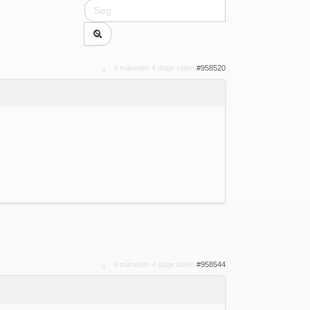
9 måneder 4 dage siden
#958520
9 måneder 4 dage siden
#958544