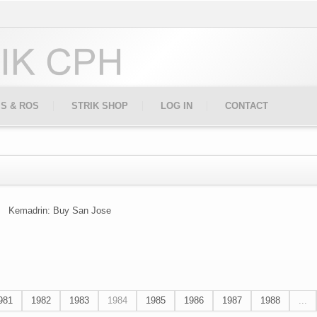
IS & ROS
STRIK SHOP
LOG IN
CONTACT
Kemadrin: Buy San Jose
981
1982
1983
1984
1985
1986
1987
1988
...