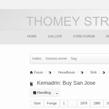
HOME
GALLERI
STRIK-FORUM
R
Indeks
Seneste emner
Søg
Forum
Hovedforum
Strik
Kemadrin: Buy San Jose
Handling
Start
Forrige
1
...
1979
1980
1