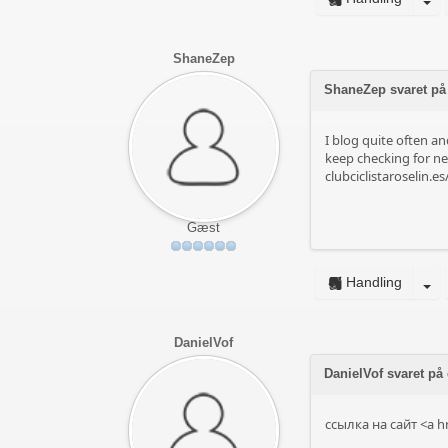
ShaneZep
ShaneZep svaret på
I blog quite often an
keep checking for ne
clubciclistaroselin.
Gæst
Handling
DanielVof
DanielVof svaret p
ссылка на сайт <a h