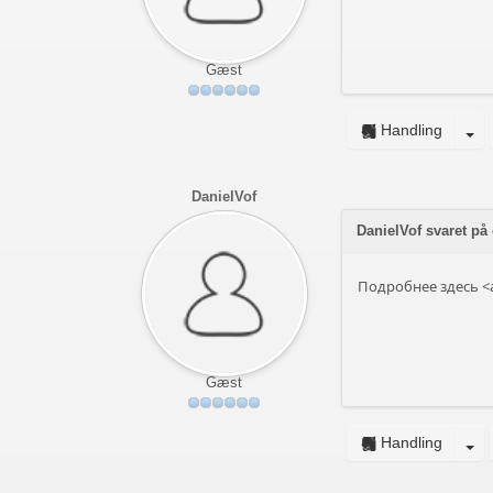
Gæst
Handling
DanielVof
DanielVof svaret p
Подробнее здесь <a
Gæst
Handling