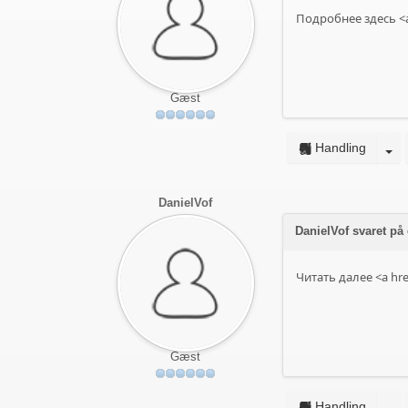
Подробнее здесь <a
Gæst
Handling
DanielVof
DanielVof svaret på
Читать далее <a hre
Gæst
Handling