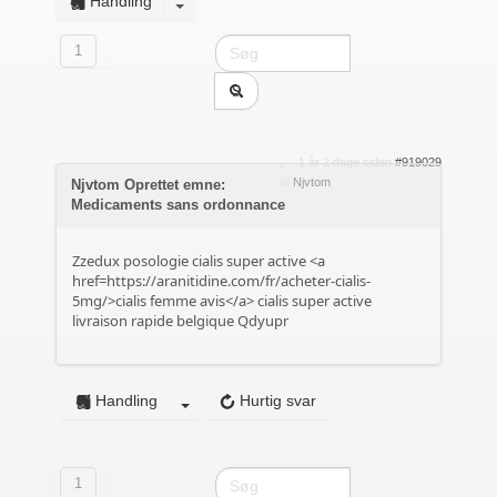
Handling
1
1 år 2 dage siden
#919029
af
Njvtom
Njvtom Oprettet emne:
Medicaments sans ordonnance
Zzedux posologie cialis super active <a
href=https://aranitidine.com/fr/acheter-cialis-
5mg/>cialis femme avis</a> cialis super active
livraison rapide belgique Qdyupr
Handling
Hurtig svar
1