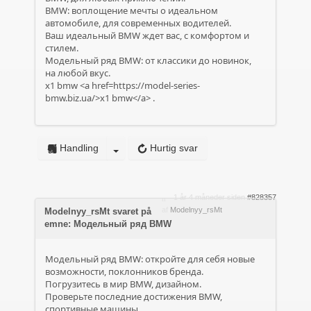
BMW: воплощение мечты о идеальном
автомобиле, для современных водителей.
Ваш идеальный BMW ждет вас, с комфортом и
стилем.
Модельный ряд BMW: от классики до новинок,
на любой вкус.
x1 bmw <a href=https://model-series-
bmw.biz.ua/>x1 bmw</a> .
Handling
Hurtig svar
1 år 4 måneder siden
#828357
af
Modelnyy_rsMt
Modelnyy_rsMt svaret på
emne: Модельный ряд BMW
Модельный ряд BMW: откройте для себя новые
возможности, поклонников бренда.
Погрузитесь в мир BMW, дизайном.
Проверьте последние достижения BMW,
спортивные машины.