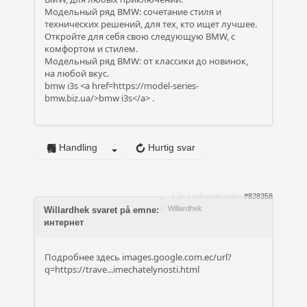
Модельный ряд BMW: сочетание стиля и
технических решений, для тех, кто ищет лучшее.
Откройте для себя свою следующую BMW, с
комфортом и стилем.
Модельный ряд BMW: от классики до новинок,
на любой вкус.
bmw i3s <a href=https://model-series-
bmw.biz.ua/>bmw i3s</a> .
Handling
Hurtig svar
1 år 4 måneder siden
#828358
af
Willardhek
Willardhek svaret på emne:
интернет
Подробнее здесь
images.google.com.ec/url?
q=https://trave...imechatelynosti.html