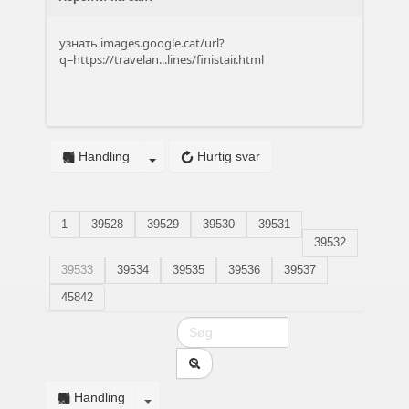
узнать
images.google.cat/url?
q=https://travelan...lines/finistair.html
Handling
Hurtig svar
1
39528
39529
39530
39531
39532
39533
39534
39535
39536
39537
45842
Handling