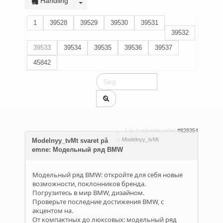
Handling
1
39528
39529
39530
39531
39532
39533
39534
39535
39536
39537
45842
1 år 4 måneder siden
#828354
af
Modelnyy_tvMt
Modelnyy_tvMt svaret på
emne: Модельный ряд BMW
Модельный ряд BMW: откройте для себя новые
возможности, поклонников бренда.
Погрузитесь в мир BMW, дизайном.
Проверьте последние достижения BMW, с
акцентом на.
От компактных до люксовых: модельный ряд