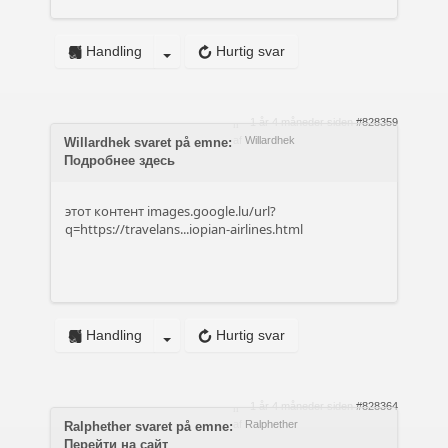
Handling
Hurtig svar
1 år 4 måneder siden
#828359
af
Willardhek
Willardhek svaret på emne:
Подробнее здесь
этот контент
images.google.lu/url?
q=https://travelans...iopian-airlines.html
Handling
Hurtig svar
1 år 4 måneder siden
#828364
af
Ralphether
Ralphether svaret på emne:
Перейти на сайт