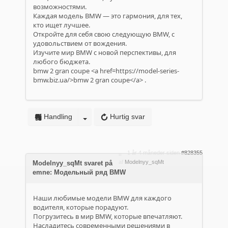
возможностями.
Каждая модель BMW — это гармония, для тех,
кто ищет лучшее.
Откройте для себя свою следующую BMW, с
удовольствием от вождения.
Изучите мир BMW с новой перспективы, для
любого бюджета.
bmw 2 gran coupe <a href=https://model-series-
bmw.biz.ua/>bmw 2 gran coupe</a> .
Handling
Hurtig svar
1 år 4 måneder siden
#828355
af
Modelnyy_sqMt
Modelnyy_sqMt svaret på
emne: Модельный ряд BMW
Наши любимые модели BMW для каждого
водителя, которые порадуют.
Погрузитесь в мир BMW, которые впечатляют.
Насладитесь современными решениями в