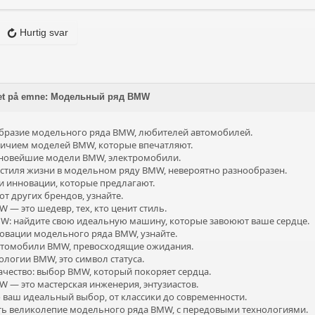
Hurtig svar
ret på emne: Модельный ряд BMW
бразие модельного ряда BMW, любителей автомобилей.
ичием моделей BMW, которые впечатляют.
 новейшие модели BMW, электромобили.
стиля жизни в модельном ряду BMW, невероятно разнообразен.
и инновации, которые предлагают.
т других брендов, узнайте.
— это шедевр, тех, кто ценит стиль.
: найдите свою идеальную машину, которые завоюют ваше сердце.
овации модельного ряда BMW, узнайте.
автомобили BMW, превосходящие ожидания.
ологии BMW, это символ статуса.
чество: выбор BMW, который покоряет сердца.
 — это мастерская инженерия, энтузиастов.
ваш идеальный выбор, от классики до современности.
ть великолепие модельного ряда BMW, с передовыми технологиями.