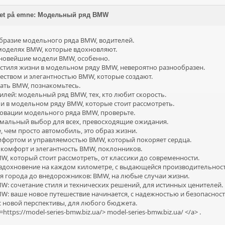
ret på emne: Модельный ряд BMW
бразие модельного ряда BMW, водителей.
моделях BMW, которые вдохновляют.
 новейшие модели BMW, особенно.
стиля жизни в модельном ряду BMW, невероятно разнообразен.
еством и элегантностью BMW, которые создают.
ать BMW, познакомьтесь.
лей: модельный ряд BMW, тех, кто любит скорость.
 в модельном ряду BMW, которые стоит рассмотреть.
овации модельного ряда BMW, проверьте.
мальный выбор для всех, превосходящие ожидания.
 чем просто автомобиль, это образ жизни.
фортом и управляемостью BMW, который покоряет сердца.
комфорт и элегантность BMW, поклонников.
, который стоит рассмотреть, от классики до современности.
вдохновение на каждом километре, с выдающейся производительнос
я города до внедорожников: BMW, на любые случаи жизни.
: сочетание стиля и технических решений, для истинных ценителей.
: ваше новое путешествие начинается, с надежностью и безопаснос
 новой перспективы, для любого бюджета.
=https://model-series-bmw.biz.ua/>
model-series-bmw.biz.ua/
</a> .