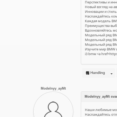
Перспективы и инн
Новый взгляд на а
Инновации и стиль:
Наслаждайтесь ко
Каждая модель BMW
Преимущества выбо
Вдохновляйтесь мо
Модельный ряд BMW
Модельный ряд BMW
Модельный ряд BMW
Изучите мир BMW с
i3 bmw <a href=http
Handling
Modelnyy_ayMt
Modelnyy_ayMt sv
Наши любимые мод
Наслаждайтесь от