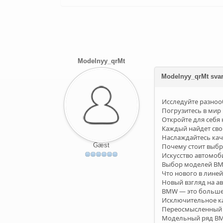
Modelnyy_qrMt
Modelnyy_qrMt sva
Исследуйте разноо
Погрузитесь в мир
Откройте для себя
Каждый найдет св
Наслаждайтесь кач
Gæst
Почему стоит выбр
Искусство автомоби
Выбор моделей BMW
Что нового в лине
Новый взгляд на 
BMW — это больше,
Исключительное ка
Переосмысленный к
Модельный ряд BMW