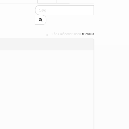
1 år 4 måneder siden
#828403