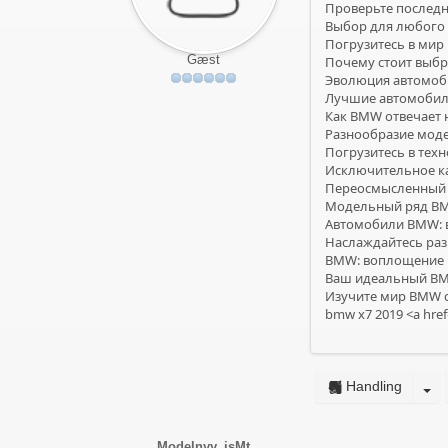
Проверьте последн
Выбор для любого 
Погрузитесь в мир
Gæst
Почему стоит выбр
Эволюция автомоб
Лучшие автомобили
Как BMW отвечает 
Разнообразие моде
Погрузитесь в техн
Исключительное ка
Переосмысленный к
Модельный ряд BMW
Автомобили BMW: 
Наслаждайтесь ра
BMW: воплощение м
Ваш идеальный BMW
Изучите мир BMW с
bmw x7 2019 <a href
Handling
Modelnyy_isMt