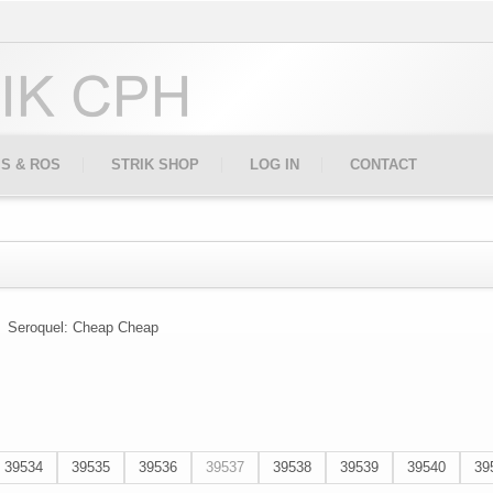
IS & ROS
STRIK SHOP
LOG IN
CONTACT
Seroquel: Cheap Cheap
39534
39535
39536
39537
39538
39539
39540
39