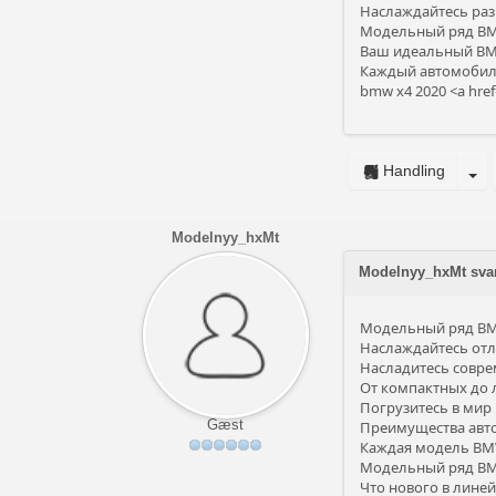
Наслаждайтесь ра
Модельный ряд BMW
Ваш идеальный BMW
Каждый автомобил
bmw x4 2020 <a href
Handling
Modelnyy_hxMt
Modelnyy_hxMt sv
Модельный ряд BMW
Наслаждайтесь отл
Насладитесь совр
От компактных до
Погрузитесь в мир
Gæst
Преимущества авт
Каждая модель BMW 
Модельный ряд BMW
Что нового в лине