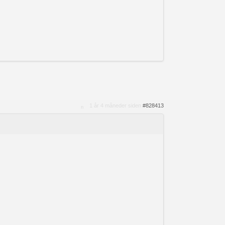
.
1 år 4 måneder siden
#828413