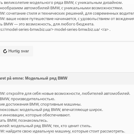
ть великолепие модельного ряда BMW, с уникальным дизайном.
знообразием автомобилей BMW, с уникальными возможностями.
: сочетание стиля и технических решений, для современных водител
: ваше новое путешествие начинается, с удовольствием от вождения
ь BMW — это возможность, для любого бюджета.
s://model-series-bmw.biz.ua/>
model-series-bmw.biz.ua/
</a> .
Hurtig svar
aret på emne: Модельный ряд BMW
: откройте для себя новые возможности, любителей автомобилей.
 BMW, производительностью.
ние достижения BMW, спортивные машины.
 люксовых: модельный ряд BMW, впечатляюще широк.
и инновации, которые обеспечивают.
ать BMW, познакомьтесь.
лей: модельный ряд BMW, тех, кто ценит стиль.
: найдите свою идеальную машину, которые стоит рассмотреть.