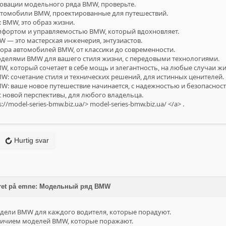
овации модельного ряда BMW, проверьте.
втомобили BMW, проектированные для путешествий.
 BMW, это образ жизни.
мфортом и управляемостью BMW, который вдохновляет.
 — это мастерская инженерия, энтузиастов.
ра автомобилей BMW, от классики до современности.
делями BMW для вашего стиля жизни, с передовыми технологиями.
, который сочетает в себе мощь и элегантность, на любые случаи жи
: сочетание стиля и технических решений, для истинных ценителей.
: ваше новое путешествие начинается, с надежностью и безопаснос
 новой перспективы, для любого владельца.
s://model-series-bmw.biz.ua/>
model-series-bmw.biz.ua/
</a> .
Hurtig svar
aret på emne: Модельный ряд BMW
ели BMW для каждого водителя, которые порадуют.
личием моделей BMW, которые поражают.