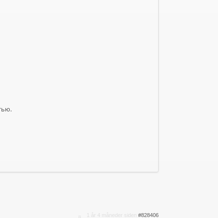
тью.
1 år 4 måneder siden
#828406