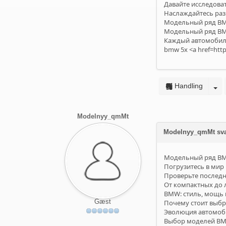
Давайте исследова
Наслаждайтесь ра
Модельный ряд BMW
Модельный ряд BMW
Каждый автомобил
bmw 5x <a href=http
Handling
Modelnyy_qmMt
Modelnyy_qmMt sv
Модельный ряд BMW
Погрузитесь в мир
Проверьте послед
От компактных до
BMW: стиль, мощь 
Gæst
Почему стоит выбр
Эволюция автомоби
Выбор моделей BMW