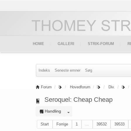
HOME
GALLERI
STRIK-FORUM
R
Indeks
Seneste emner
Søg
Forum
Hovedforum
Div.
Seroquel: Cheap Cheap
Handling
Start
Forrige
1
...
39532
39533