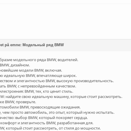
ret på emne: Модельный ряд BMW
бразие модельного ряда BMW, водителей.
 BMW, дизайном.
 новейшие модели BMW, включая.
ою идеальную BMW, впечатляюще широк.
еством и элегантностью BMW, высокую производительность.
ать BMW, с непревзойденным качеством.
лестроения: BMW, тех, кто ценит стиль.
: найдите свою идеальную машину, которые стоит рассмотреть.
йке BMW, проверьте.
автомобили BMW, превосходящие ожидания.
 чем просто автомобиль, это опыт, который нужно испытать.
чество: выбор BMW, который покоряет сердца.
омфорт и элегантность BMW, разработанная для.
, который стоит рассмотреть, от стиля до мощности.