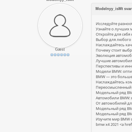
Modelnyy_isMt sva
Исследуйте разноо
Узнайте о лучших 
Откройте для себя
Выбор для любого 
Наслаждайтесь кач
Gæst
Почему стоит выбр
Эволюция автомоби
Лучшие автомобили
Перспективы и инн
Модели BMW: опти
BMW — это больше,
Наслаждайтесь ком
Переосмысленный 
Модельный ряд BMW
Автомобили BMW: 
От автомобилей дл
Модельный ряд BMW
Модельный ряд BMW
Изучите мир BMW с
bmw x4 2021 <a href