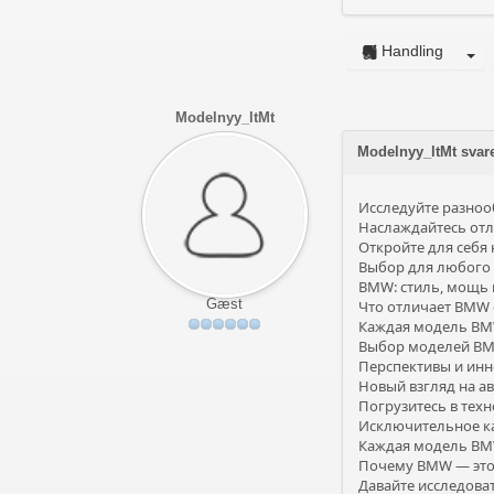
Handling
Modelnyy_ltMt
Modelnyy_ltMt sva
Исследуйте разноо
Наслаждайтесь отл
Откройте для себя
Выбор для любого 
BMW: стиль, мощь 
Gæst
Что отличает BMW о
Каждая модель BMW 
Выбор моделей BMW
Перспективы и инн
Новый взгляд на 
Погрузитесь в техн
Исключительное ка
Каждая модель BMW
Почему BMW — это 
Давайте исследова