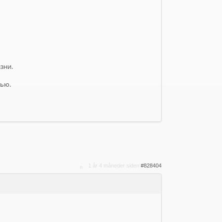
зни.
тью.
1 år 4 måneder siden
#828404