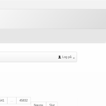
Log på
541
...
45832
Næste
Slut