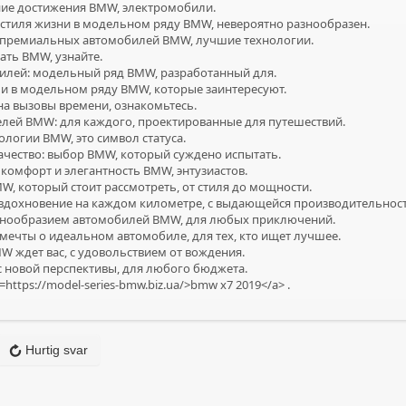
ие достижения BMW, электромобили.
стиля жизни в модельном ряду BMW, невероятно разнообразен.
 премиальных автомобилей BMW, лучшие технологии.
ать BMW, узнайте.
илей: модельный ряд BMW, разработанный для.
 в модельном ряду BMW, которые заинтересуют.
на вызовы времени, ознакомьтесь.
лей BMW: для каждого, проектированные для путешествий.
ологии BMW, это символ статуса.
чество: выбор BMW, который суждено испытать.
омфорт и элегантность BMW, энтузиастов.
, который стоит рассмотреть, от стиля до мощности.
вдохновение на каждом километре, с выдающейся производительнос
знообразием автомобилей BMW, для любых приключений.
ечты о идеальном автомобиле, для тех, кто ищет лучшее.
 ждет вас, с удовольствием от вождения.
 новой перспективы, для любого бюджета.
=https://model-series-bmw.biz.ua/>bmw x7 2019</a> .
Hurtig svar