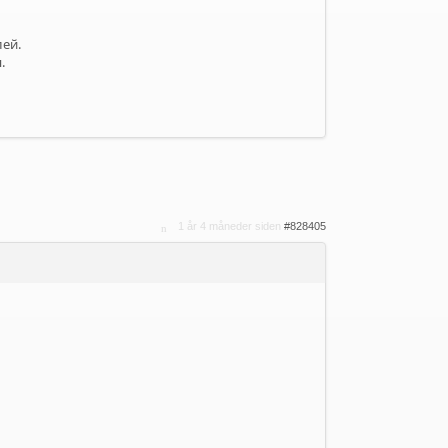
ей.
.
1 år 4 måneder siden
#828405