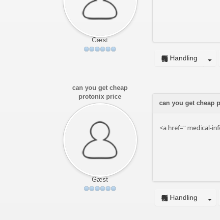
Gæst
Handling
can you get cheap
protonix price
can you get cheap p
<a href="
medical-in
Gæst
Handling