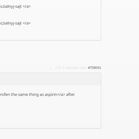
zialnyj-sajt
</a>
zialnyj-sajt
</a>
1 år 8 måneder siden
#758041
fen the same thing as aspirin</a> after