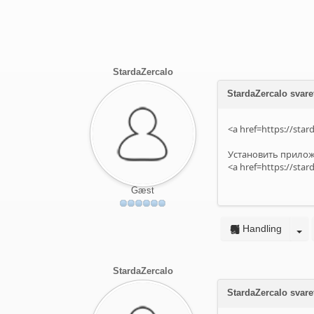
StardaZercalo
StardaZercalo svare
<a href=https://stard
Установить прилож
<a href=https://stard
Gæst
Handling
StardaZercalo
StardaZercalo svaret