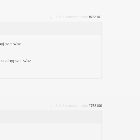
1 år 8 måneder siden
#758101
yj-sajt
</a>
zialnyj-sajt
</a>
1 år 8 måneder siden
#758106