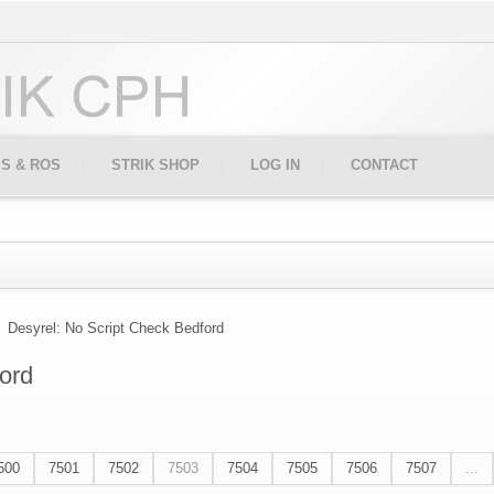
IS & ROS
STRIK SHOP
LOG IN
CONTACT
Desyrel: No Script Check Bedford
ord
500
7501
7502
7503
7504
7505
7506
7507
...