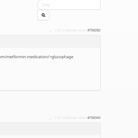
1 år 8 måneder siden
#758282
m.com/metformin-medication/>glucophage
1 år 8 måneder siden
#758344