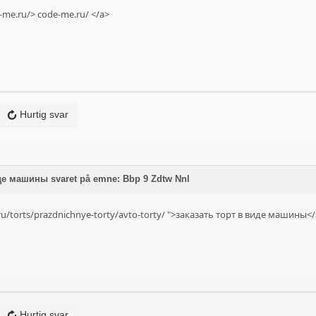
e-me.ru/>
code-me.ru/
</a>
Hurtig svar
де машины svaret på emne: Bbp 9 Zdtw Nnl
ru/torts/prazdnichnye-torty/avto-torty/
">заказать торт в виде машины</
Hurtig svar