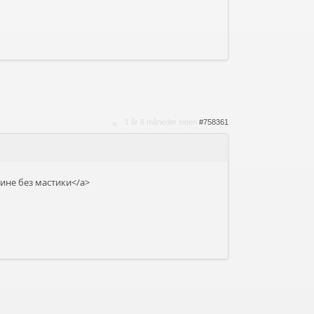
1 år 8 måneder siden
#758361
ине без мастики</a>