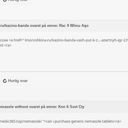
a.ru/kazino-banda svaret på emne: Rac 9 Wlmu Aqo
сии <a href="
lmoroshkina.ru/kazino-banda-vash-put-k-z...-azartnyh-igr-2.
ml
</a>
Hurtig svar
emasole without svaret på emne: Knn 6 Ssvt Cty
medic365.top/nemasole/
">can i purchase generic nemasole tablets</a>