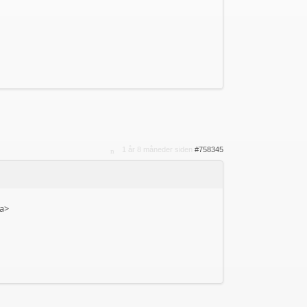
1 år 8 måneder siden
#758345
a>