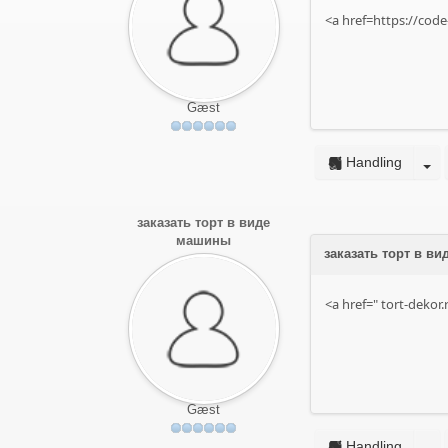
<a href=https://cod
Gæst
Handling
заказать торт в виде
машины
заказать торт в ви
<a href="
tort-dekor.
Gæst
Handling