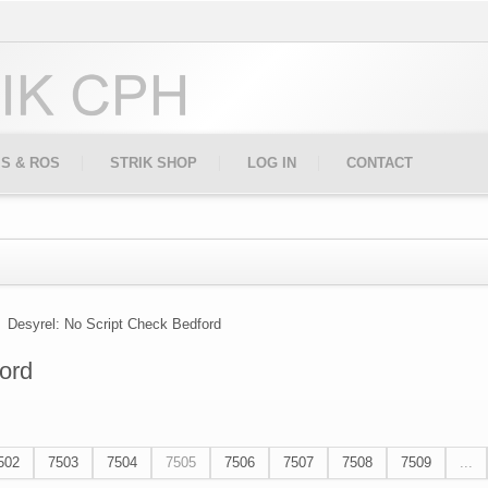
IS & ROS
STRIK SHOP
LOG IN
CONTACT
Desyrel: No Script Check Bedford
ord
502
7503
7504
7505
7506
7507
7508
7509
...