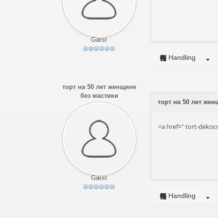
Gæst
Handling
торт на 50 лет женщине
без мастики
торт на 50 лет жен
<a href="
tort-dekor.
Gæst
Handling