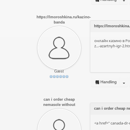
https://lmoroshkina.ru/kazino-
banda
https://lmoroshkin
онлайн казино в Рос
z...-azartnyh-igr-2.ht
Gæst
Handling
can i order cheap
nemasole without
can i order cheap n
<a href="
canada-dr-