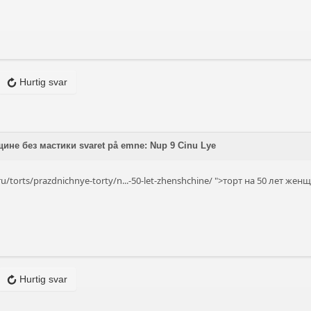
Hurtig svar
щине без мастики svaret på emne: Nup 9 Cinu Lye
ru/torts/prazdnichnye-torty/n...-50-let-zhenshchine/
">торт на 50 лет женщ
Hurtig svar