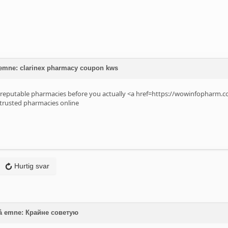
 emne: clarinex pharmacy coupon kws
m reputable pharmacies before you actually <a href=https://wowinfophar
 trusted pharmacies online
Hurtig svar
på emne: Крайне советую