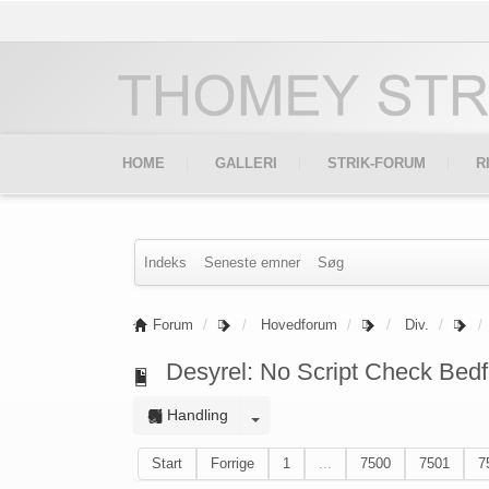
HOME
GALLERI
STRIK-FORUM
R
Indeks
Seneste emner
Søg
Forum
Hovedforum
Div.
Desyrel: No Script Check Bedf
Handling
Start
Forrige
1
...
7500
7501
7