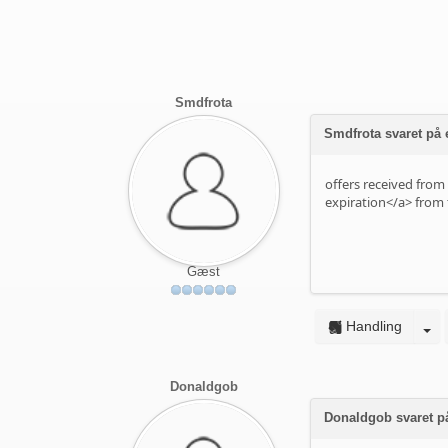
Smdfrota
Smdfrota svaret på
offers received fro
expiration</a> from
Gæst
Handling
Donaldgob
Donaldgob svaret 