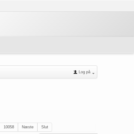
Log på
10058
Næste
Slut