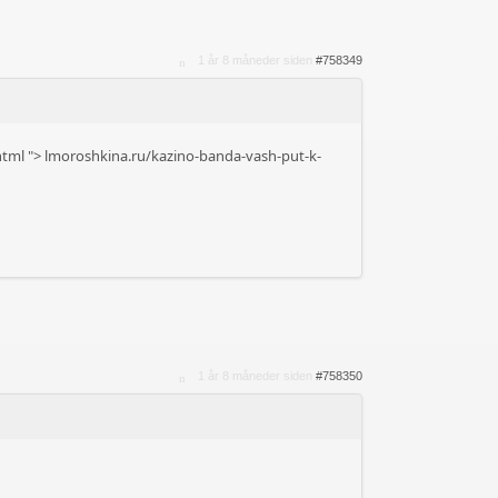
1 år 8 måneder siden
#758349
html
">
lmoroshkina.ru/kazino-banda-vash-put-k-
1 år 8 måneder siden
#758350