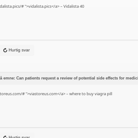
dalista.pics/#
">vidalista.pics</a> – Vidalista 40
Hurtig svar
å emne: Can patients request a review of potential side effects for med
toreus.com/#
">viastoreus.com</a> – where to buy viagra pill
Hurtig svar