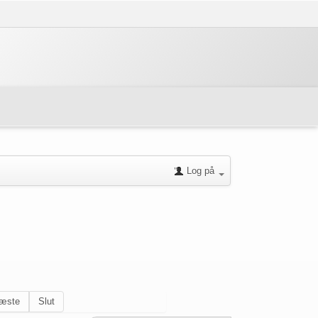
Log på
æste
Slut