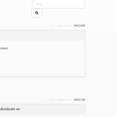
1 år 1 måned siden
#891008
eviews
1 år 1 måned siden
#891708
ndividuals wi