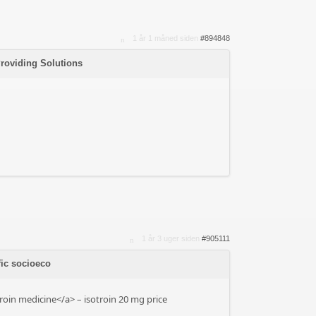
1 år 1 måned siden
#894848
Providing Solutions
1 år 3 uger siden
#905111
fic socioeco
roin medicine</a> – isotroin 20 mg price