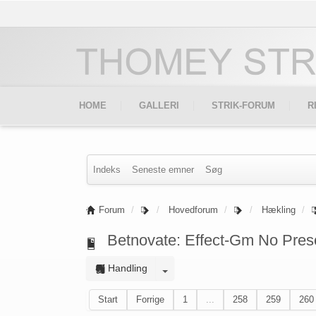
HOME
GALLERI
STRIK-FORUM
R
Indeks
Seneste emner
Søg
Forum
Hovedforum
Hækling
Betnovate: Effect-Gm No Presc
Handling
Start
Forrige
1
...
258
259
260