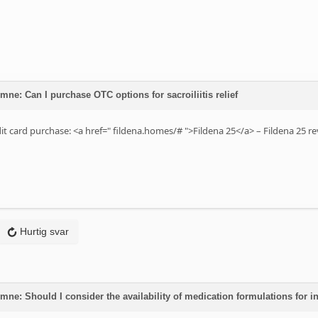
mne: Can I purchase OTC options for sacroiliitis relief
it card purchase: <a href="
fildena.homes/#
">Fildena 25</a> – Fildena 25 r
Hurtig svar
mne: Should I consider the availability of medication formulations for i