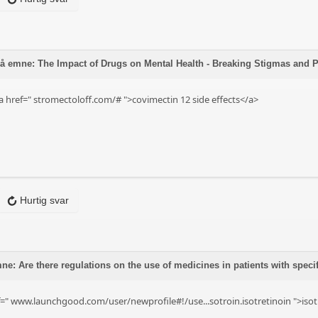
å emne: The Impact of Drugs on Mental Health - Breaking Stigmas and 
a href="
stromectoloff.com/#
">covimectin 12 side effects</a>
Hurtig svar
ne: Are there regulations on the use of medicines in patients with speci
f="
www.launchgood.com/user/newprofile#!/use...sotroin.isotretinoin
">isot