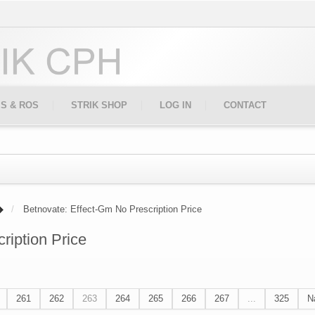
IS & ROS
STRIK SHOP
LOG IN
CONTACT
Betnovate: Effect-Gm No Prescription Price
ription Price
261
262
263
264
265
266
267
...
325
N