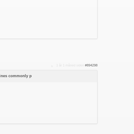
1 år 1 måned siden
#894298
icines commonly p