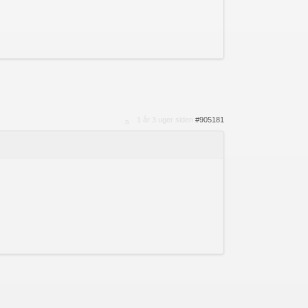
1 år 3 uger siden
#905181