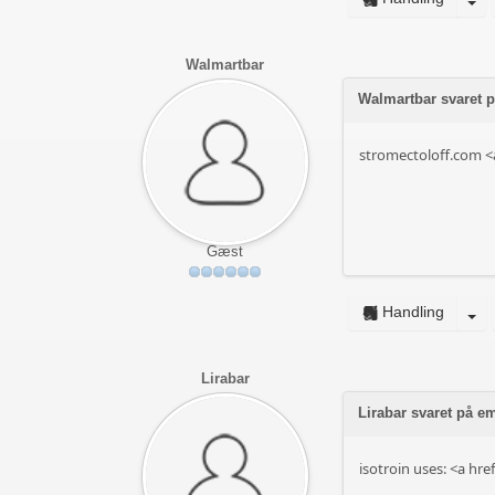
Walmartbar
Walmartbar svaret p
stromectoloff.com <
Gæst
Handling
Lirabar
Lirabar svaret på em
isotroin uses: <a hre