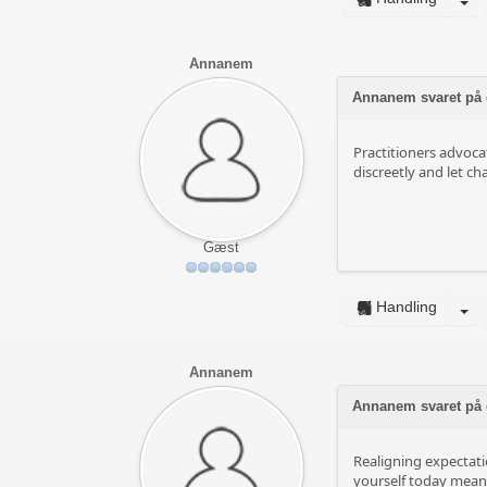
Annanem
Annanem svaret på 
Practitioners advoca
discreetly and let c
Gæst
Handling
Annanem
Annanem svaret på
Realigning expectati
yourself today mean