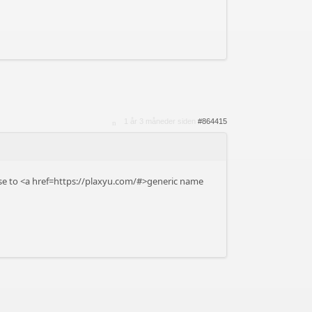
1 år 3 måneder siden
#864415
se to <a href=https://plaxyu.com/#>generic name