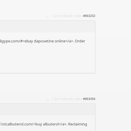
1 år 3 måneder siden
#863202
riligype.com/#>ebay dapoxetine online</a>. Order
1 år 3 måneder siden
#863494
//otcalbuterol.com/>buy albuterol</a>. Reclaiming