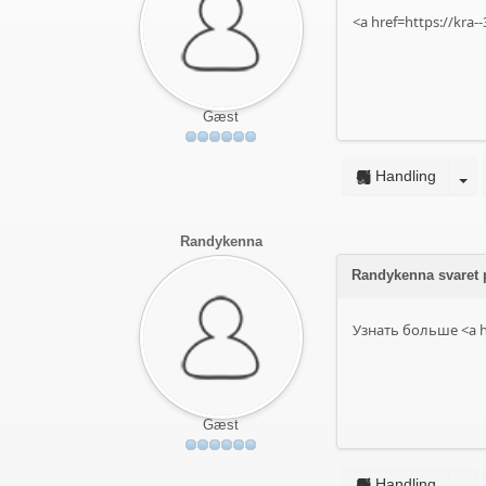
<a href=https://kra
Gæst
Handling
Randykenna
Randykenna svaret 
Узнать больше <a h
Gæst
Handling