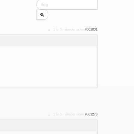
1 år 3 måneder siden
#862031
1 år 3 måneder siden
#862273