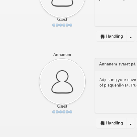
Gæst
Handling
Annanem
Annanem svaret på
Adjusting your envi
of plaquenil</a>. True
Gæst
Handling