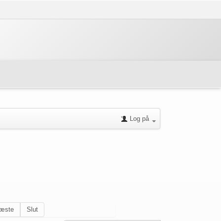
Log på
æste
Slut