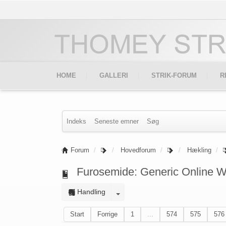
HOME
GALLERI
STRIK-FORUM
R
Indeks
Seneste emner
Søg
Forum
Hovedforum
Hækling
Furosemide: Generic Online Wi
Handling
Start
Forrige
1
...
574
575
576