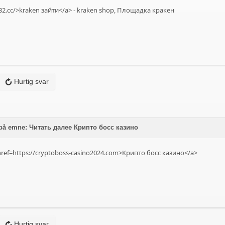
--32.cc/>kraken зайти</a> - kraken shop, Площадка кракен
Hurtig svar
på emne: Читать далее Крипто босс казино
ref=https://cryptoboss-casino2024.com>Крипто босс казино</a>
Hurtig svar