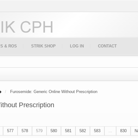
IS & ROS
STRIK SHOP
LOG IN
CONTACT
Furosemide: Generic Online Without Prescription
thout Prescription
577
578
579
580
581
582
583
...
830
N