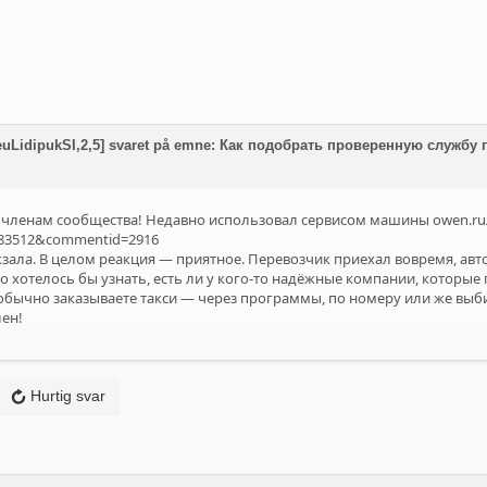
feuLidipukSI,2,5] svaret på emne: Как подобрать проверенную служб
м членам сообщества! Недавно использовал сервисом машины
owen.ru
..83512&commentid=2916
окзала. В целом реакция — приятное. Перевозчик приехал вовремя, ав
о хотелось бы узнать, есть ли у кого-то надёжные компании, которые
 обычно заказываете такси — через программы, по номеру или же выб
лен!
Hurtig svar