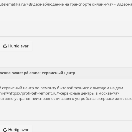
imutelematika.ru/>Видеонаблюдение на транспорте онлайн</a> - Видео
Hurtig svar
оскве svaret på emne: сервисный центр
сервисный центр по ремонту бытовой техники с выездом на дом.
ref=https://profi-teh-remont.ru/>сервисные центры в москве</a>
тивно устранят неисправности вашего устройства в сервисе или с вы
Hurtig svar