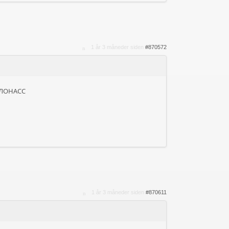
1 år 3 måneder siden
#870572
 ГЛОНАСС
1 år 3 måneder siden
#870611