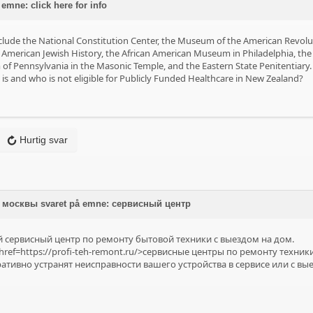
emne: click here for info
lude the National Constitution Center, the Museum of the American Revolu
merican Jewish History, the African American Museum in Philadelphia, the H
f Pennsylvania in the Masonic Temple, and the Eastern State Penitentiary. 
is and who is not eligible for Publicly Funded Healthcare in New Zealand?
Hurtig svar
москвы svaret på emne: сервисный центр
сервисный центр по ремонту бытовой техники с выездом на дом.
ref=https://profi-teh-remont.ru/>сервисные центры по ремонту техники
тивно устранят неисправности вашего устройства в сервисе или с вы