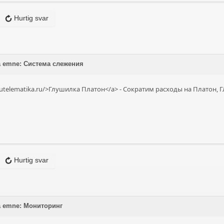
Hurtig svar
på emne: Система слежения
imutelematika.ru/>Глушилка Платон</a> - Сократим расходы на Платон,
Hurtig svar
på emne: Мониторинг