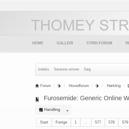
HOME
GALLERI
STRIK-FORUM
R
Indeks
Seneste emner
Søg
Forum
Hovedforum
Hækling
Furosemide: Generic Online Wi
Handling
Start
Forrige
1
...
577
578
579