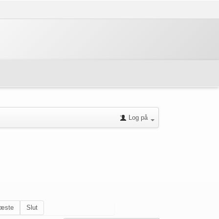
Log på
æste
Slut