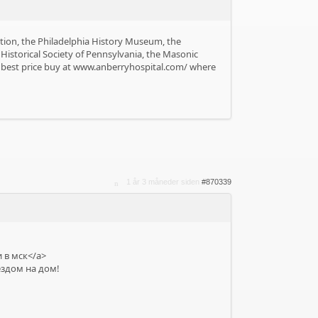
tion, the Philadelphia History Museum, the
istorical Society of Pennsylvania, the Masonic
best price buy at
www.anberryhospital.com/
where
1 år 3 måneder siden
#870339
 в мск</a>
ездом на дом!