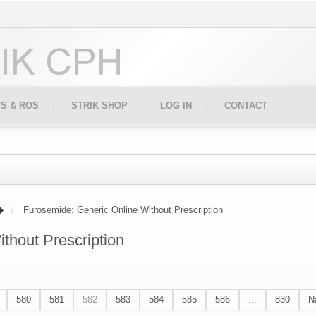
IS & ROS
STRIK SHOP
LOG IN
CONTACT
Furosemide: Generic Online Without Prescription
thout Prescription
580
581
582
583
584
585
586
...
830
N