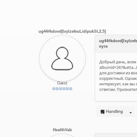
ug44#kdovd[IxylzefeuLidipukSI,2,5]
ug44#kdovd[Ixylze
путе
Добрый день, все
albumid=267&atta.
для доставки из в
корректный. Однак
Gæst
интересует, как вы
ответам. Признате
Handling
HealthVab