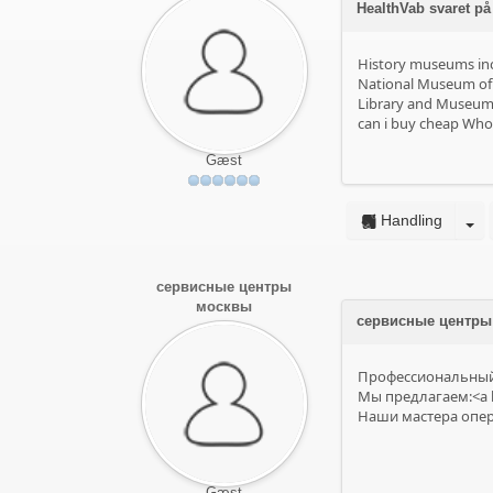
HealthVab svaret på 
History museums inc
National Museum of A
Library and Museum o
can i buy cheap Who 
Gæst
Handling
сервисные центры
москвы
сервисные центры 
Профессиональный 
Мы предлагаем:<a h
Наши мастера опера
Gæst