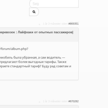
1 år 3 måneder siden
#869351
у перевозок : Лайфхаки от опытных пассажиров|
/forum/album.php?
томобиль была убранная, а сам водитель —
 предлагают более выгодные тарифы. Также
ираете стандартный тариф? Буду рад советам и
1 år 3 måneder siden
#870282