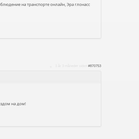
наблюдение на транспорте онлайн, Эра глонасс
1 år 3 måneder siden
#870753
ездом на дом!