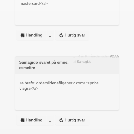
mastercard</a>
Handling
Hurtig svar
4 år 9 måneder siden
#2335
af
Samagido
Samagido svaret på emne:
csmeftre
<a href="
ordersildenafilgeneric.com/
">price
viagra</a>
Handling
Hurtig svar