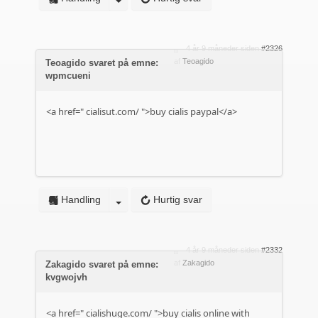
4 år 9 måneder siden
#2326
af
Teoagido
Teoagido svaret på emne:
wpmcueni
<a href="
cialisut.com/
">buy cialis paypal</a>
Handling
Hurtig svar
4 år 9 måneder siden
#2332
af
Zakagido
Zakagido svaret på emne:
kvgwojvh
<a href="
cialishuge.com/
">buy cialis online with