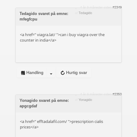
4 år 9 måneder siden
#2349
af
Tedagido
Tedagido svaret på emne:
mfegfcpu
<a href="
viagra.lat/
">can i buy viagra over the
counter in india</a>
Handling
Hurtig svar
4 år 9 måneder siden
#2350
af
Yonagido
Yonagido svaret på emne:
apgcgdaf
<a href="
efftadalafil.com/
">prescription cialis
prices</a>