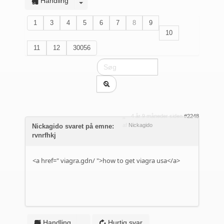
Handling
1
3
4
5
6
7
8
9
10
11
12
30056
4 år 9 måneder siden
#2248
af
Nickagido
Nickagido svaret på emne:
rvnrfhkj
<a href="
viagra.gdn/
">how to get viagra usa</a>
Handling
Hurtig svar