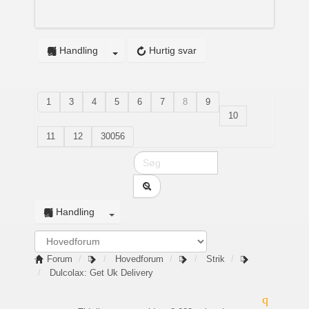
Handling
Hurtig svar
1
3
4
5
6
7
8
9
10
11
12
30056
Handling
Forum
Hovedforum
Strik
Dulcolax: Get Uk Delivery