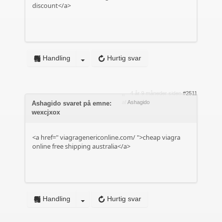
discount</a>
Handling
Hurtig svar
4 år 9 måneder siden
#2511
af
Ashagido
Ashagido svaret på emne:
wexcjxox
<a href="
viagragenericonline.com/
">cheap viagra
online free shipping australia</a>
Handling
Hurtig svar