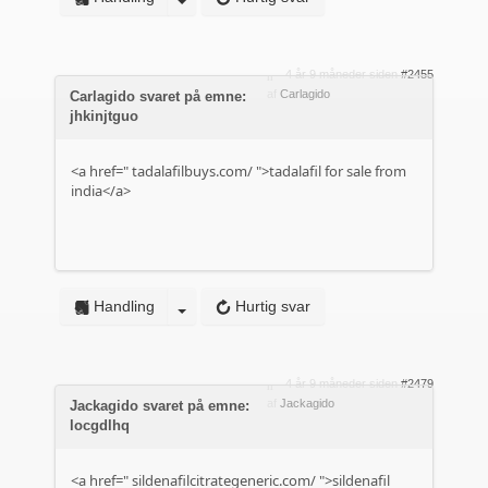
4 år 9 måneder siden
#2455
af
Carlagido
Carlagido svaret på emne:
jhkinjtguo
<a href="
tadalafilbuys.com/
">tadalafil for sale from
india</a>
Handling
Hurtig svar
4 år 9 måneder siden
#2479
af
Jackagido
Jackagido svaret på emne:
locgdlhq
<a href="
sildenafilcitrategeneric.com/
">sildenafil