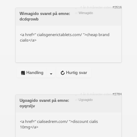
4 år 9 måneder siden
#2516
af
Wimagido
Wimagido svaret på emne:
dcdqrowb
<a href="
cialisgenerictablets.com/
">cheap brand
cialis</a>
Handling
Hurtig svar
4 år 9 måneder siden
#2784
af
Ugoagido
Ugoagido svaret på emne:
oyqrsljv
<a href="
cialisedrem.com/
">discount cialis
10mg</a>