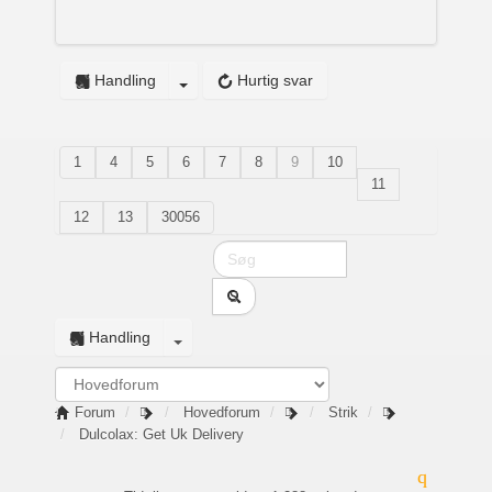
Handling
Hurtig svar
1
4
5
6
7
8
9
10
11
12
13
30056
Handling
Forum
Hovedforum
Strik
Dulcolax: Get Uk Delivery