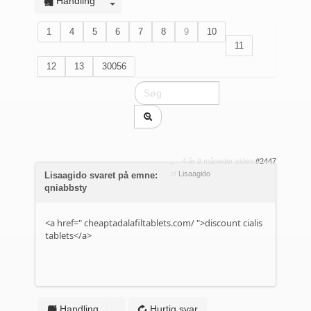
Handling
1
4
5
6
7
8
9
10
11
12
13
30056
4 år 9 måneder siden
#2447
af
Lisaagido
Lisaagido svaret på emne:
qniabbsty
<a href="
cheaptadalafiltablets.com/
">discount cialis
tablets</a>
Handling
Hurtig svar